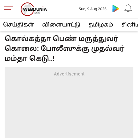
Sun, 9 Aug 2026
செய்திகள்
விளையா‌ட்டு
த‌மிழக‌ம்
சினி
கொல்கத்தா பெண் மருத்துவர்
கொலை: போலீஸுக்கு முதல்வர்
மம்தா கெடு..!