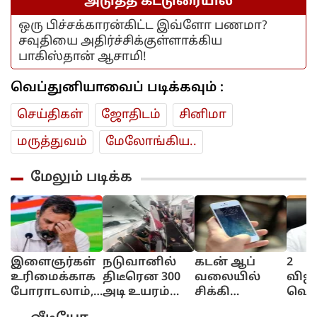
அடுத்த கட்டுரையில்
ஒரு பிச்சக்காரன்கிட்ட இவ்ளோ பணமா?
சவுதியை அதிர்ச்சிக்குள்ளாக்கிய
பாகிஸ்தான் ஆசாமி!
வெப்துனியாவைப் படிக்கவும் :
செய்திகள்
ஜோ‌திட‌ம்
சினிமா
மரு‌த்துவ‌ம்
மேலோங்கிய..
மேலும் படிக்க
இளைஞர்கள்
நடுவானில்
கடன் ஆப்
2
உரிமைக்காக
திடீரென 300
வலையில்
விஜய
போராடலாம்,
அடி உயரம்
சிக்கி
வெறு
ஆனால்
கீழே சரிந்த
தவிக்கும்
இதுக