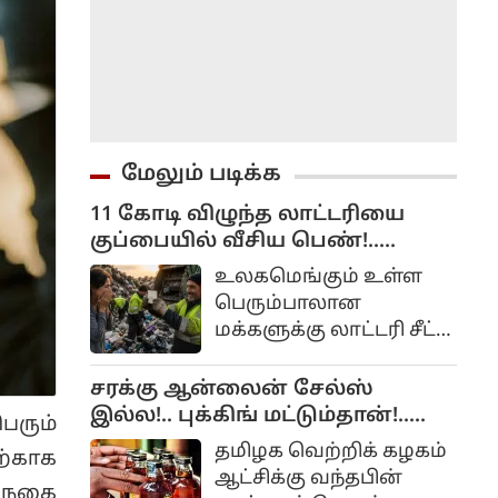
மேலும் படிக்க
11 கோடி விழுந்த லாட்டரியை
குப்பையில் வீசிய பெண்!..
அவசரப்பட்டீங்களே ஆண்ட்டி!...
உலகமெங்கும் உள்ள
பெரும்பாலான
மக்களுக்கு லாட்டரி சீட்
வாங்கும் பழக்கம்
இருக்கிறது. ஏனெனில்
சரக்கு ஆன்லைன் சேல்ஸ்
அதிர்ஷ்டம் நமக்கு
இல்ல!.. புக்கிங் மட்டும்தான்!..
ெரும்
அடித்து நாம்
அமைச்சர் விளக்கம்!..
தமிழக வெற்றிக் கழகம்
்காக
லட்சாதிபதியாகவோ,
ஆட்சிக்கு வந்தபின்
கோடீஸ்வரனாகவோ
ண நகை