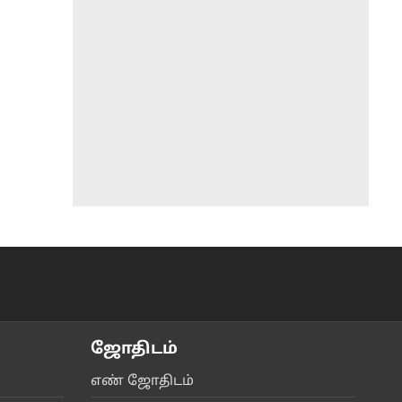
ஜோ‌திட‌ம்
எ‌ண் ஜோ‌திட‌ம்