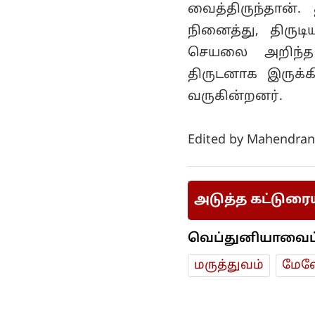
வைத்திருந்தான்.
நினைத்து, திருட
செயலை அறிந்த ந
திருடனாக இருக்
வருகின்றனர்.
Edited by Mahendran
அடுத்த கட்டுரை
வெப்துனியாவைப் ப
மரு‌த்துவ‌ம்
மேலே