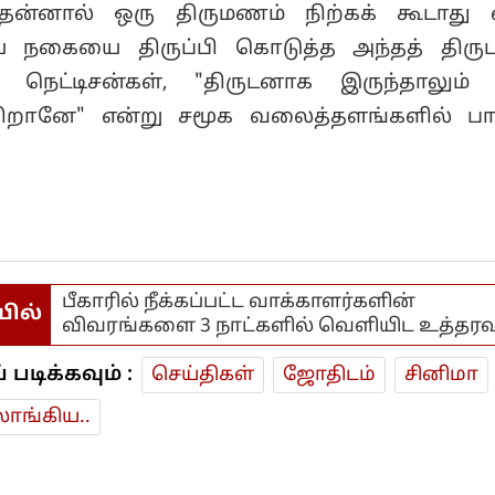
 தன்னால் ஒரு திருமணம் நிற்கக் கூடாது 
ிய நகையை திருப்பி கொடுத்த அந்தத் திரு
ெட்டிசன்கள், "திருடனாக இருந்தாலும் 
கிறானே" என்று சமூக வலைத்தளங்களில் பார
பீகாரில் நீக்கப்பட்ட வாக்காளர்களின்
யில்
விவரங்களை 3 நாட்களில் வெளியிட உத்தரவு
டிக்கவும் :
செய்திகள்
ஜோ‌திட‌ம்
சினிமா
ாங்கிய..