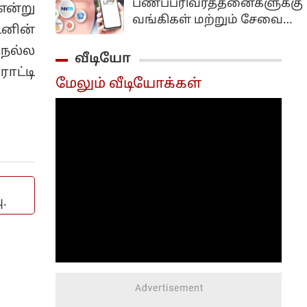
பணப்பரிவர்த்தனைகளுக்கு
என்று
போல்டி பப்ளிக்'என்ற
நிறைவேற்றம்...
வங்கிகள் மற்றும் சேவை
நாடு தழுவிய
டனின்
நிறுவனங்கள் கட்டணம்
பிரச்சாரத்தைத்
நல்ல
வசூலிக்க வழிவகுக்கும்
வீடியோ
தொடங்கவுள்ளதாக
முக்கிய சட்டத்திருத்த
ாட்டி
அறிவித்துள்ளார்.
மேலும் வீடியோக்கள்
மசோதா மக்களவையில்
மகாராஷ்டிராவின்
நிறைவேற்றப்பட்டுள்ளது.
சத்ரபதி சம்பாஜிநகரில்
நடைபெற்ற கட்சியின்
முக்கிய தலைவர்கள்
கூட்டத்திற்கு பிறகு
செய்தியாளர்களை
சந்தித்த அவர் இதனைத்
.
தெரிவித்தார்.