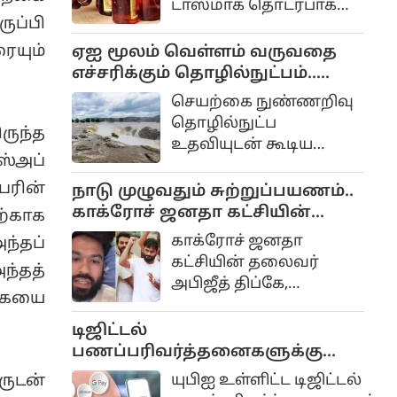
டாஸ்மாக் தொடர்பாக
மாறிவிடமாட்டோமோ
ுப்பி
பல நடவடிக்கைகள்
என்கிற ஆசையும்
எடுக்கப்பட்டு வருகிறது.
ையும்
ஏஐ மூலம் வெள்ளம் வருவதை
எதிர்பார்ப்புமே இதற்கு
எச்சரிக்கும் தொழில்நுட்பம்..
காரணம்
கேரள அரசு முடிவு..
செயற்கை நுண்ணறிவு
தொழில்நுட்ப
ருந்த
உதவியுடன் கூடிய
்அப்
அதிநவீன பேரிடர்
மேலாண்மை மற்றும்
பரின்
நாடு முழுவதும் சுற்றுப்பயணம்..
மீட்பு திட்டம் கேரளாவில்
காக்ரோச் ஜனதா கட்சியின்
்காக
விரைவில்
தலைவர் அபிஜீத் திப்கே
காக்ரோச் ஜனதா
ந்தப்
அமல்படுத்தப்படும்
அறிவிப்பு..
கட்சியின் தலைவர்
ந்தத்
என்று அம்மாநில
அபிஜீத் திப்கே,
முதலமைச்சர் வி.டி.
கையை
மக்களின் அன்றாட
சதீசன் அறிவித்துள்ளார்.
பிரச்சினைகளை
டிஜிட்டல்
நேரடியாக
பணப்பரிவர்த்தனைகளுக்கு
கேட்டறிவதற்காக வரும்
கட்டணம் வசூலிக்கும் சட்ட
ருடன்
யுபிஐ உள்ளிட்ட டிஜிட்டல்
செப்டம்பர் மாதம் 'கியா
மசோதா.. மக்களவையில்