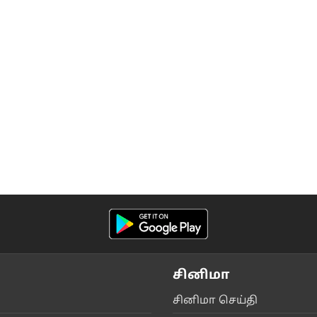
சினிமா
சி‌னிமா செ‌ய்‌தி