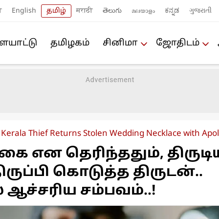
ी
English
தமிழ்
मराठी
తెలుగు
മലയാളം
ಕನ್ನಡ
ગુજરાતી
யா‌ட்டு
த‌மிழக‌ம்
சினிமா
ஜோ‌திட‌ம்
Kerala Thief Returns Stolen Wedding Necklace with Apo
ை என தெரிந்ததும், திருடி
ுப்பி கொடுத்த திருடன்..
ஆச்சரிய சம்பவம்..!