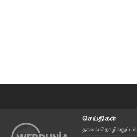
செய்திகள்
தகவ‌ல் தொ‌ழி‌ல்நு‌ட்ப‌ம்