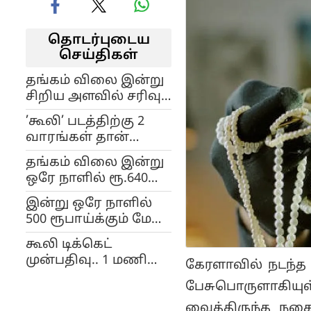
தொடர்புடைய
செய்திகள்
தங்கம் விலை இன்று
சிறிய அளவில் சரிவு..
சென்னையில் ஒரு
’கூலி’ படத்திற்கு 2
சவரன் எவ்வளவு?
வாரங்கள் தான்
டைம்.. அதன் பின்
தங்கம் விலை இன்று
வெளியாகும் 5
ஒரே நாளில் ரூ.640
படங்கள்.. வசூலை
சரிவு.. மீண்டும்
எடுக்க முடியுமா?
இன்று ஒரே நாளில்
ரூ.75000க்குள்
500 ரூபாய்க்கும் மேல்
விற்பனை..!
இறங்கிய தங்கம்..
கூலி டிக்கெட்
இன்னும் இறங்குமா?
முன்பதிவு.. 1 மணி
கேரளாவில் நடந்த
நேரத்திற்கு 1 கோடி
பேசுபொருளாகிய
ரூபாய் வசூலா?
வைத்திருந்த நக