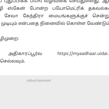
் புதுப்பிக்க UIDAI வழிவகை செய்துள்ளது. ஆ
ழி ஸ்கேன் போன்ற பயோமெட்ரிக் தகவல்க
ர் சேவா கேந்திரா மையங்களுக்குச் சென்ற
 முடியும் என்பதை நினைவில் கொள்ள வேண்டும்
வழிமுறை:
ாரப்பூர்வ https://myaadhaar.uidai.g
செல்லவும்.