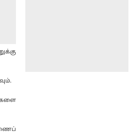
ுக்கு
ும்.
்களை
்ணைப்