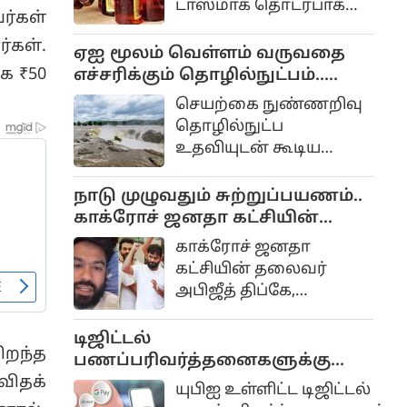
டாஸ்மாக் தொடர்பாக
மாறிவிடமாட்டோமோ
ர்கள்
பல நடவடிக்கைகள்
என்கிற ஆசையும்
்கள்.
எடுக்கப்பட்டு வருகிறது.
ஏஐ மூலம் வெள்ளம் வருவதை
எதிர்பார்ப்புமே இதற்கு
க ₹50
எச்சரிக்கும் தொழில்நுட்பம்..
காரணம்
கேரள அரசு முடிவு..
செயற்கை நுண்ணறிவு
தொழில்நுட்ப
உதவியுடன் கூடிய
அதிநவீன பேரிடர்
மேலாண்மை மற்றும்
நாடு முழுவதும் சுற்றுப்பயணம்..
மீட்பு திட்டம் கேரளாவில்
காக்ரோச் ஜனதா கட்சியின்
விரைவில்
தலைவர் அபிஜீத் திப்கே
காக்ரோச் ஜனதா
அமல்படுத்தப்படும்
அறிவிப்பு..
கட்சியின் தலைவர்
என்று அம்மாநில
அபிஜீத் திப்கே,
முதலமைச்சர் வி.டி.
மக்களின் அன்றாட
சதீசன் அறிவித்துள்ளார்.
பிரச்சினைகளை
டிஜிட்டல்
ிறந்த
நேரடியாக
பணப்பரிவர்த்தனைகளுக்கு
கேட்டறிவதற்காக வரும்
கட்டணம் வசூலிக்கும் சட்ட
ிதக்
யுபிஐ உள்ளிட்ட டிஜிட்டல்
செப்டம்பர் மாதம் 'கியா
மசோதா.. மக்களவையில்