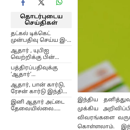
தொடர்புடைய
செய்திகள்
தட்கல் டிக்கெட்
முன்பதிவு செய்ய இ-
ஆதார் கட்டாயம் என
ஆதார் , யுபிஐ
மத்திய ரயில்வே
வெற்றிக்கு பின்
அமைச்சர் தகவல்
டிஜிட்டல் முகவரி
தெரிவித்துள்ளார்.
பத்திரப்பதிவுக்கு
திட்டம்.. மத்திய அரசு
‘ஆதார்’
அசத்தல்..!
தேவையில்லை!
ஆதார், பான் கார்டு,
ஆனால்..? - மத்திய
ரேசன் கார்டு இந்திய
அரசின் புதிய
குடியுரிமை சான்றிதழ்
இந்திய தனித்த
பத்திரப்பதிவு
இனி ஆதார் அட்டை
அல்ல.. மத்திய அரசு
மசோதா!
முக்கிய அறிவிப்
தேவையில்லை..
அறிவிப்பு
முகம் ஒன்றே போதும்:
விவரங்களை வரும் 
மத்திய அரசின்
கொள்ளலாம். இ
அசத்தல் அறிவிப்பு..!