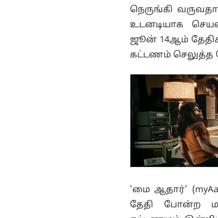
நெருங்கி வருவதா
உடனடியாக செயல்ப
ஜூன் 14ஆம் தேதிக
கட்டணம் செலுத்த ந
'மை ஆதார்' (myA
தேதி போன்ற மக