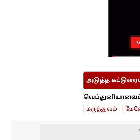
R
அடுத்த கட்டுரை
வெப்துனியாவைப் ப
மரு‌த்துவ‌ம்
மேலே