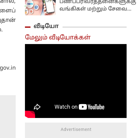
னால்,
பணப்பரிவர்த்தனைகளுக்கு
போல்டி பப்ளிக்'என்ற
நிறைவேற்றம்...
வங்கிகள் மற்றும் சேவை
ளைப்
நாடு தழுவிய
நிறுவனங்கள் கட்டணம்
பிரச்சாரத்தைத்
ுதான்
வசூலிக்க வழிவகுக்கும்
வீடியோ
தொடங்கவுள்ளதாக
.
முக்கிய சட்டத்திருத்த
அறிவித்துள்ளார்.
மேலும் வீடியோக்கள்
மசோதா மக்களவையில்
மகாராஷ்டிராவின்
நிறைவேற்றப்பட்டுள்ளது.
சத்ரபதி சம்பாஜிநகரில்
நடைபெற்ற கட்சியின்
முக்கிய தலைவர்கள்
ov.in
கூட்டத்திற்கு பிறகு
செய்தியாளர்களை
சந்தித்த அவர் இதனைத்
தெரிவித்தார்.