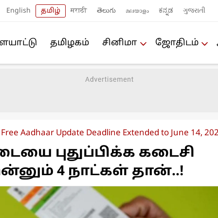
English
தமிழ்
मराठी
తెలుగు
മലയാളം
ಕನ್ನಡ
ગુજરાતી
யா‌ட்டு
த‌மிழக‌ம்
சினிமா
ஜோ‌திட‌ம்
Free Aadhaar Update Deadline Extended to June 14, 202
டையை புதுப்பிக்க கடைசி
இன்னும் 4 நாட்கள் தான்..!