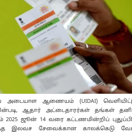
ுவ அடையாள ஆணையம் (UIDAI) வெளியிட்ட
பின்படி, ஆதார் அட்டைதாரர்கள் தங்கள் தனிப
2025 ஜூன் 14 வரை கட்டணமின்றிப் புதுப்பித
ந்த இலவச சேவைக்கான காலக்கெடு வே