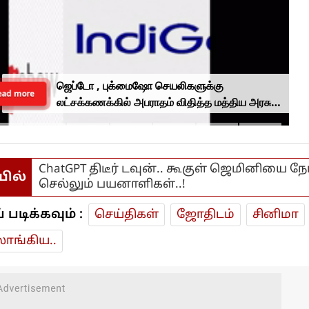
ஜெப்டோ , புக்மைஷோ செயலிகளுக்கு
ead more
லட்சக்கணக்கில் அபராதம் விதித்த மத்திய அரசு..
என்ன காரணம்?
ChatGPT திடீர் டவுன்.. கூகுள் ஜெமினியை ந
யில்
செல்லும் பயனாளிகள்..!
டிக்கவும் :
செய்திகள்
ஜோ‌திட‌ம்
சினிமா
ாங்கிய..