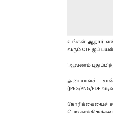
உங்கள் ஆதார் எண
வரும் OTP ஐப் பயன
'ஆவணம் புதுப்பித்
அடையாளச் சான
(JPEG/PNG/PDF வடிவ
கோரிக்கையைச் சமர
பெற காத்திருக்கவும