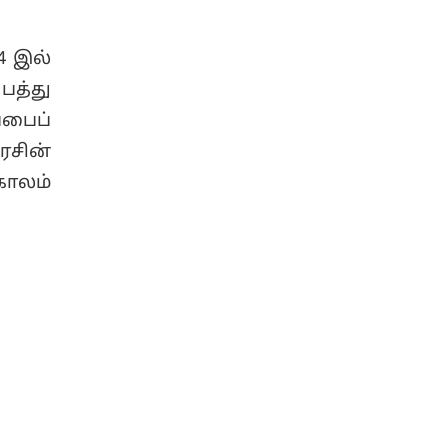
4 இல்
பத்து
்பைப்
ரசின்
காலம்