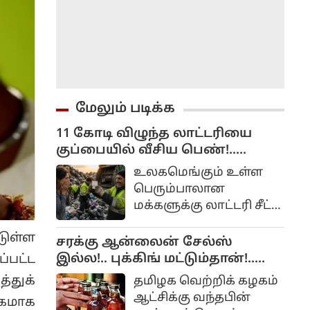
மேலும் படிக்க
11 கோடி விழுந்த லாட்டரியை
குப்பையில் வீசிய பெண்!..
அவசரப்பட்டீங்களே ஆண்ட்டி!...
உலகமெங்கும் உள்ள
பெரும்பாலான
மக்களுக்கு லாட்டரி சீட்
வாங்கும் பழக்கம்
ுள்ள
இருக்கிறது. ஏனெனில்
சரக்கு ஆன்லைன் சேல்ஸ்
அதிர்ஷ்டம் நமக்கு
இல்ல!.. புக்கிங் மட்டும்தான்!..
்பட்ட
அடித்து நாம்
அமைச்சர் விளக்கம்!..
்துக்
தமிழக வெற்றிக் கழகம்
லட்சாதிபதியாகவோ,
ஆட்சிக்கு வந்தபின்
கமாக
கோடீஸ்வரனாகவோ