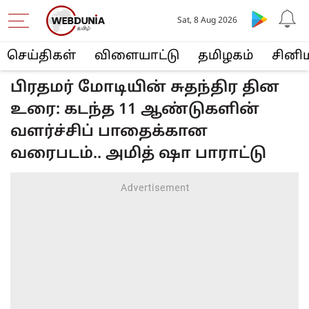
Sat, 8 Aug 2026
செய்திகள்
விளையா‌ட்டு
த‌மிழக‌ம்
சினி
பிரதமர் மோடியின் சுதந்திர தின
உரை: கடந்த 11 ஆண்டுகளின்
வளர்ச்சிப் பாதைக்கான
வரைபடம்.. அமித் ஷா பாராட்டு