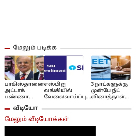
மேலும் படிக்க
பாகிஸ்தானை
எஸ்பிஐ
3 நாட்களுக்கு
அட்டாக்
வங்கியில்
முன்பே நீட்
பண்ணா
வேலைவாய்ப்பு..
வினாத்தாள்
நாங்க 2 பேர்
மாத சம்பளம்
கசிந்துவிட்டது..
வீடியோ
வருவோம்!..
ரூ.64,480 வரை...
சிபிஐ
துருக்கி, சவூதி
விண்ணப்பிப்பது
விசாரணையில்
மேலும் வீடியோக்கள்
அரேபியா
எப்படி? முழு
திடுக்கிடும்
அறிவிப்பு...
விவரம்..
தகவல்...