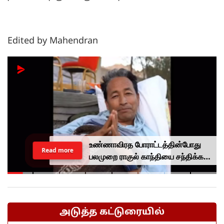
Edited by Mahendran
உண்ணாவிரத போராட்டத்தின்போது
Read more
பலமுறை ராகுல் காந்தியை சந்திக்க
முயன்றாரா சோனம் வாங்சுக்
மனைவி.. ஆனால் பலனில்லை...
அடுத்த கட்டுரையில்