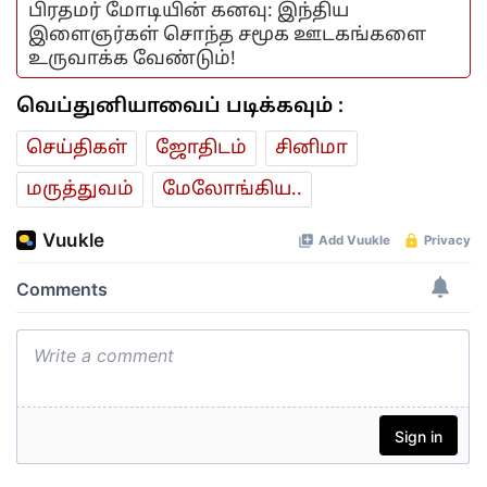
பிரதமர் மோடியின் கனவு: இந்திய
இளைஞர்கள் சொந்த சமூக ஊடகங்களை
உருவாக்க வேண்டும்!
வெப்துனியாவைப் படிக்கவும் :
செய்திகள்
ஜோ‌திட‌ம்
சினிமா
மரு‌த்துவ‌ம்
மேலோங்கிய..