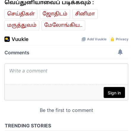
வெப்துனியாவைப் படிக்கவும் :
செய்திகள்
ஜோ‌திட‌ம்
சினிமா
மரு‌த்துவ‌ம்
மேலோங்கிய..