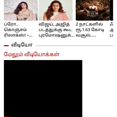
ப்ரோ..
விஜய், அஜித்
2 நாட்களில்
ஃபு
கொஞ்சம்
படத்துக்கு கூட
ரூ.1.63 கோடி
ஆக
ரிலாக்ஸ்! –
புரமோஷனுக்கு
வசூல்..
பக
யஷஸ்வியுடன்
போகாத
ஜிடிஎன்
சீன
வீடியோ
காதலா?
நயன்தாரா..
படத்தின்
டாக
மிருணாள்
யஷ் படத்தில்
நிலவரம்
டிர
மேலும் வீடியோக்கள்
தாகூர்
மட்டும் ஆஜர்...
இதுதான்!
வீ
கொடுத்த
ரில
பதில்!