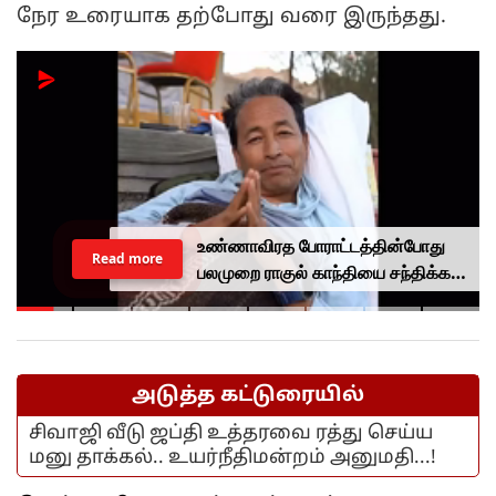
நேர உரையாக தற்போது வரை இருந்தது.
உண்ணாவிரத போராட்டத்தின்போது
Read more
பலமுறை ராகுல் காந்தியை சந்திக்க
முயன்றாரா சோனம் வாங்சுக்
மனைவி.. ஆனால் பலனில்லை...
அடுத்த கட்டுரையில்
சிவாஜி வீடு ஜப்தி உத்தரவை ரத்து செய்ய
மனு தாக்கல்.. உயர்நீதிமன்றம் அனுமதி...!