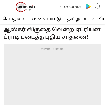
Sun, 9 Aug 2026
செய்திகள்
விளையா‌ட்டு
த‌மிழக‌ம்
சினி
ஆஸ்கர் விருதை வென்ற ஏட்ரியன்
ப்ராடி படைத்த புதிய சாதனை!