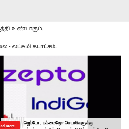
்தி உண்டாகும்.
 - லட்சுமி கடாட்சம்.
ஜெப்டோ , புக்மைஷோ செயலிகளுக்கு
ead more