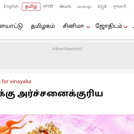
English
தமிழ்
मराठी
తెలుగు
മലയാളം
ಕನ್ನಡ
ગુજરાતી
யா‌ட்டு
த‌மிழக‌ம்
சினிமா
ஜோ‌திட‌ம்
 for vinayaka
்கு அர்ச்சனைக்குரிய