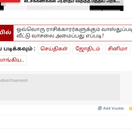
லட்சக்கணக்கில் அபராதம் விதித்த மத்திய அரசு..
என்ன காரணம்?
ஒவ்வொரு ராசிக்காரர்களுக்கும் வாஸ்துப்பட
யில்
வீட்டு வாசலை அமைப்பது எப்படி?
டிக்கவும் :
செய்திகள்
ஜோ‌திட‌ம்
சினிமா
ாங்கிய..