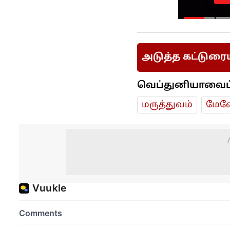
அடுத்த கட்டுரை
வெப்துனியாவைப் ப
மரு‌த்துவ‌ம்
மேலே