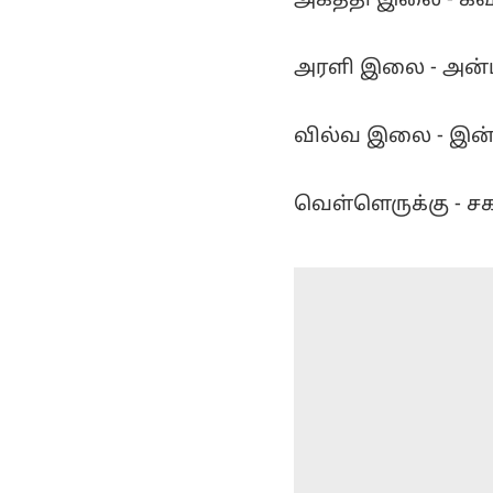
அகத்தி இலை - கவ
அரளி இலை - அன்பு
வில்வ இலை - இன்ப
வெள்ளெருக்கு - சக