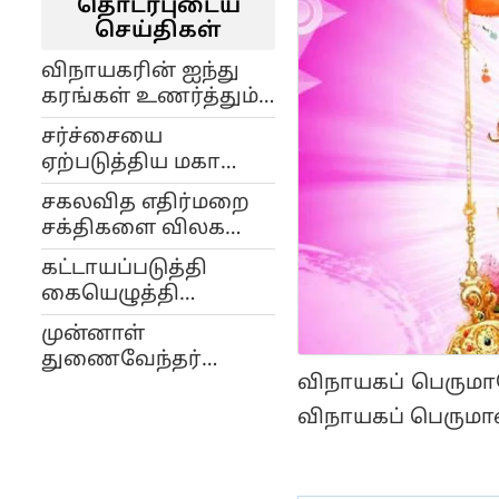
தொடர்புடைய
செய்திகள்
விநாயகரின் ஐந்து
கரங்கள் உணர்த்தும்
தத்துவம்!
சர்ச்சையை
ஏற்படுத்திய மகா
கணபதி பாடல்;
சகலவித எதிர்மறை
விளக்கம் கொடுத்த
சக்திகளை விலக
சென்னை ஐஐடி
செய்யும் எருக்கம்பூ...!
கட்டாயப்படுத்தி
கையெழுத்தி
வாங்கினார்கள்:
முன்னாள்
நீதிமன்றத்தில்
துணைவேந்தர்
கணபதி திடுக்
விநாயகப் பெருமா
கணபதிக்கு முதல்
வாக்குமூலம்
வகுப்பு சிறை:
விநாயகப் பெருமான
நீதிமன்றம் உத்தரவு