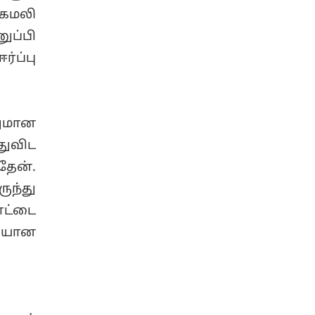
கமலி
ப்பி
்ப்பு
துமான
துவிட
ேன்.
ுந்து
ட்டை
கையான