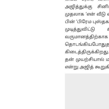
அஜித்துக்கு சின
முதலாக ‘என் வீடு 
பின் ‘பிரேம புஸ்தக
முடித்துவிட்ட
வருமானத்திற்க
தொடங்கியபோதுத
கிடைத்திருக்கிறத
தன் முயற்சியால் 
என்று அஜித் கூறுக