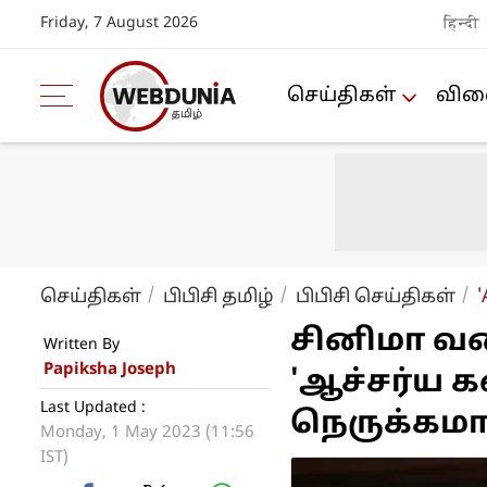
Friday, 7 August 2026
हिन्दी
செய்திகள்
விளை
செய்திகள்
‌பி‌பி‌சி த‌மி‌ழ்
‌பி‌பி‌சி செ‌ய்‌திக‌ள்
'
சினிமா வர
Written By
Papiksha Joseph
'ஆச்சர்ய 
Last Updated :
நெருக்கமா
Monday, 1 May 2023 (11:56
IST)