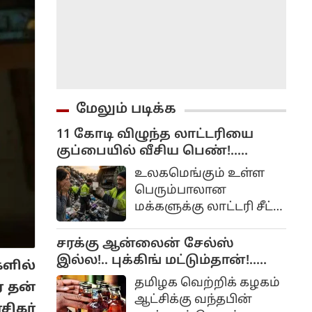
மேலும் படிக்க
11 கோடி விழுந்த லாட்டரியை
குப்பையில் வீசிய பெண்!..
அவசரப்பட்டீங்களே ஆண்ட்டி!...
உலகமெங்கும் உள்ள
பெரும்பாலான
மக்களுக்கு லாட்டரி சீட்
வாங்கும் பழக்கம்
இருக்கிறது. ஏனெனில்
சரக்கு ஆன்லைன் சேல்ஸ்
அதிர்ஷ்டம் நமக்கு
இல்ல!.. புக்கிங் மட்டும்தான்!..
ளில்
அடித்து நாம்
அமைச்சர் விளக்கம்!..
தமிழக வெற்றிக் கழகம்
 தன்
லட்சாதிபதியாகவோ,
ஆட்சிக்கு வந்தபின்
கோடீஸ்வரனாகவோ
ிகர்