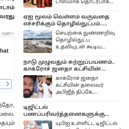
டாஸ்மாக் தொடர்பாக
மாறிவிடமாட்டோமோ
டாம்
பல நடவடிக்கைகள்
என்கிற ஆசையும்
எடுக்கப்பட்டு வருகிறது.
வரது
ஏஐ மூலம் வெள்ளம் வருவதை
எதிர்பார்ப்புமே இதற்கு
எச்சரிக்கும் தொழில்நுட்பம்..
காரணம்
கேரள அரசு முடிவு..
செயற்கை நுண்ணறிவு
தொழில்நுட்ப
உதவியுடன் கூடிய
அதிநவீன பேரிடர்
மேலாண்மை மற்றும்
நாடு முழுவதும் சுற்றுப்பயணம்..
மீட்பு திட்டம் கேரளாவில்
காக்ரோச் ஜனதா கட்சியின்
விரைவில்
தலைவர் அபிஜீத் திப்கே
காக்ரோச் ஜனதா
அமல்படுத்தப்படும்
அறிவிப்பு..
கட்சியின் தலைவர்
என்று அம்மாநில
அபிஜீத் திப்கே,
முதலமைச்சர் வி.டி.
மக்களின் அன்றாட
சதீசன் அறிவித்துள்ளார்.
்தோ,
பிரச்சினைகளை
டிஜிட்டல்
நேரடியாக
பணப்பரிவர்த்தனைகளுக்கு
ல்லை.
கேட்டறிவதற்காக வரும்
கட்டணம் வசூலிக்கும் சட்ட
யும்
யுபிஐ உள்ளிட்ட டிஜிட்டல்
செப்டம்பர் மாதம் 'கியா
மசோதா.. மக்களவையில்