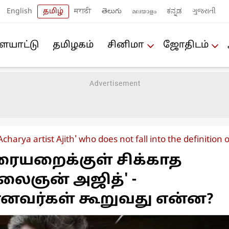
English
தமிழ்
मराठी
తెలుగు
മലയാളം
ಕನ್ನಡ
ગુજરાતી
யா‌ட்டு
த‌மிழக‌ம்
சினிமா
ஜோ‌திட‌ம்
Acharya artist Ajith' who does not fall into the definitio
ையறைக்குள் சிக்காத
கலைஞன் அஜித்' -
னவர்கள் கூறுவது என்ன?