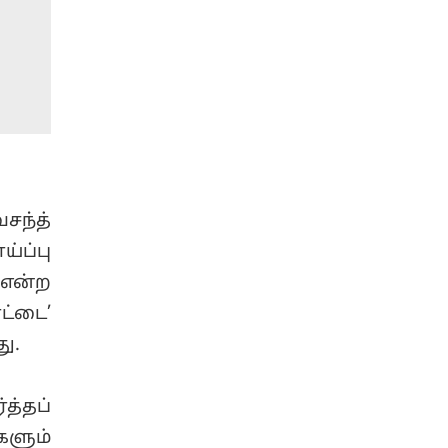
சந்த்
ப்பு
 என்ற
ட்டை’
ு.
த்தப்
களும்