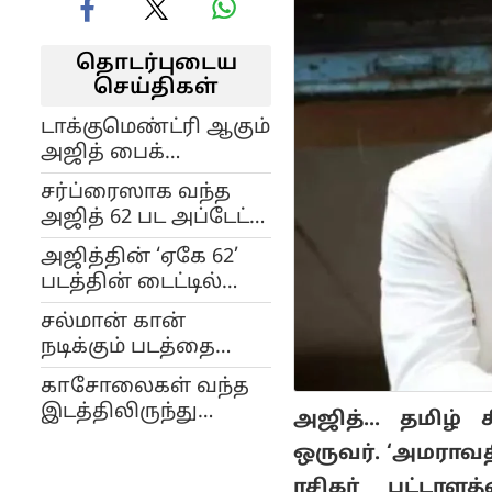
தொடர்புடைய
செய்திகள்
டாக்குமெண்ட்ரி ஆகும்
அஜித் பைக்
சுற்றுலா… இது புதுசா
சர்ப்ரைஸாக வந்த
இருக்கே!
அஜித் 62 பட அப்டேட்…
செம்ம
அஜித்தின் ‘ஏகே 62’
மோட்டிவேஷனலான
படத்தின் டைட்டில்
டைட்டில்!
இதுவா? ரசிகர்கள்
சல்மான் கான்
உற்சாகம்..!
நடிக்கும் படத்தை
இயக்கும் அஜித்தின்
காசோலைகள் வந்த
ஆஸ்தான இயக்குனர்!
இடத்திலிருந்து
அஜித்... தமிழ
சாவோலையா?...
ஒருவர். ‘அமராவ
தயாரிப்பாளர்
ரசிகர் பட்டாளத
மறைவுக்கு