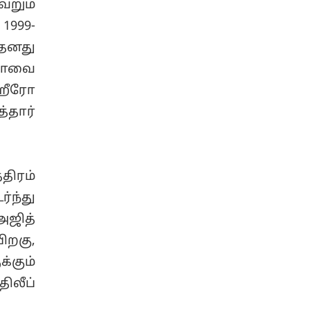
ெறும்
1999-
 தனது
்யாவை
 ஹீரோ
்தார்
திரம்
்ந்து
அஜித்
ிறகு,
கும்
ிலீப்