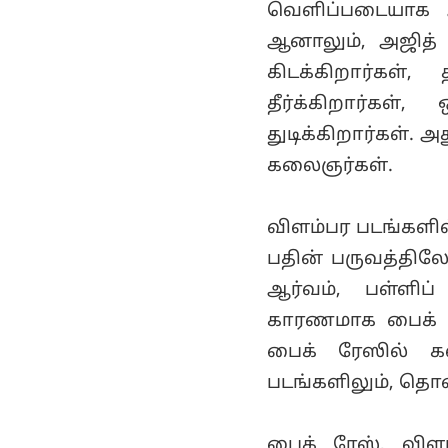
வெளிப்படையாக அ
ஆனாலும், அஜித் ப
கிடக்கிறார்கள்
தீர்க்கிறார்க
துடிக்கிறார்கள்.
கலைஞர்கள்.
விளம்பர படங்களில்
பதின் பருவத்திலே
ஆர்வம், பள்ளி
காரணமாக பைக் மெ
பைக் ரேஸில் க
படங்களிலும், தொல
பைக் ரேஸ், வி