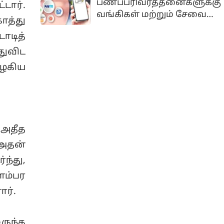
பணப்பரிவர்த்தனைகளுக்கு
டார்.
போல்டி பப்ளிக்'என்ற
நிறைவேற்றம்...
வங்கிகள் மற்றும் சேவை
நாடு தழுவிய
ாத்து
நிறுவனங்கள் கட்டணம்
பிரச்சாரத்தைத்
ாடித்
வசூலிக்க வழிவகுக்கும்
தொடங்கவுள்ளதாக
முக்கிய சட்டத்திருத்த
ுவிட
அறிவித்துள்ளார்.
மசோதா மக்களவையில்
பழகிய
மகாராஷ்டிராவின்
நிறைவேற்றப்பட்டுள்ளது.
சத்ரபதி சம்பாஜிநகரில்
நடைபெற்ற கட்சியின்
முக்கிய தலைவர்கள்
கூட்டத்திற்கு பிறகு
செய்தியாளர்களை
 அதீத
சந்தித்த அவர் இதனைத்
அதன்
தெரிவித்தார்.
ந்து,
ம்பர
ர்.
ுந்த