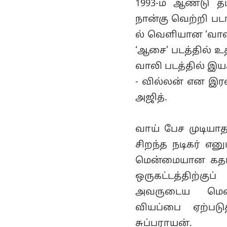
1993-ம் ஆண்டு த
நான்கு வெற்றி பட
ல் வெளியான ‘வால
‘ஆசை’ படத்தில் 
வாலி படத்தில் இய
- வில்லன் என இரண
அஜித்.
வாய் பேச முடியா
சிறந்த நடிகர் என
மென்மையான கதாபா
ஒருகட்டத்திற்க
அவருடைய மெனக்
வியப்பை ஏற்படு
சுப்பராயன்.