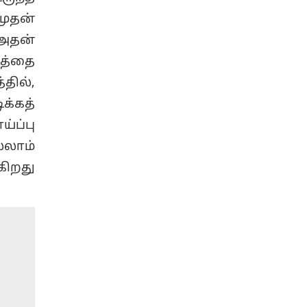
முதன்
. அதன்
படத்தை
ில்,
்கத்
ப்பு
்லாம்
கிறது