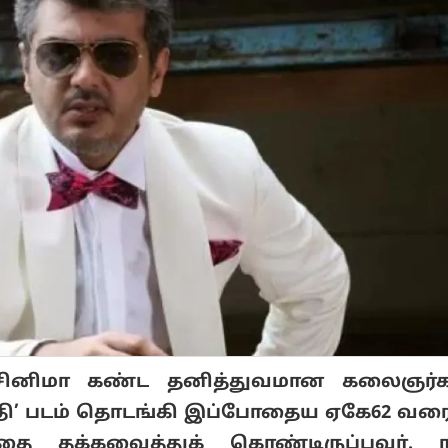
் சினிமா கண்ட தனித்துவமான கலைஞர்க
தி’ படம் தொடங்கி இப்போதைய ஏகே62 வரை
்தை தக்கவைத்துக் கொண்டிருப்பவர். ரச