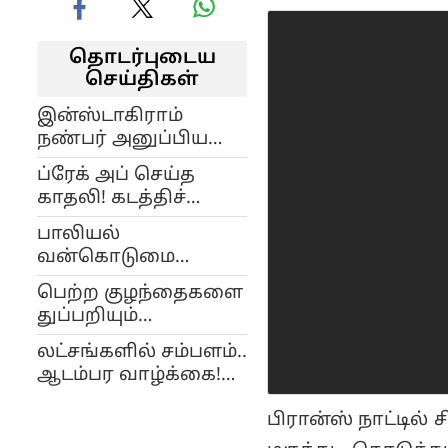
தொடர்புடைய
செய்திகள்
இன்ஸ்டாகிராம்
நண்பர் அனுப்பிய
பரிசுப்பொருள்..
ப்ரேக் அப் செய்த
இளம்பெண்ணிடம்
காதலி! கடத்திச்
ரூ.16 லட்சம் மோசடி..!
சென்று
பாலியல்
நண்பர்களுக்கு
வன்கொடுமை
விருந்தாக்கிய
செய்ததாக
முன்னாள் காதலன்!
பெற்ற குழந்தைகளை
திருமணமான பெண்
துப்பறியும்
புகார் அளிக்க
நிறுவனங்கள் மூலம்
முடியாது.. நீதிமன்றம்
லட்சங்களில் சம்பளம்..
கண்காணிக்கும்
அதிரடி
ஆடம்பர வாழ்க்கை!
பெற்றோர்.. அதிர்ச்சி
ஆசை வலைவிரித்து
தகவல்..!
பிரான்ஸ் நாட்டில்
பெண்களை சீரழித்த
குஜராத் ஆசாமி!