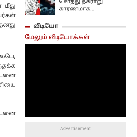
சொத்து தகராறு
வருவதாக தகவல்கள்
 மீது
காரணமாக
வெளியாகியுள்ளன.
ர்கள்
மனைவியை வெப்சீரிஸ்
பார்த்து கொன்ற 62
தனது
வீடியோ
வயது நபர் கைது
மேலும் வீடியோக்கள்
செய்யப்பட்டுள்ளார்.
ேயே,
்தக்க
்டனை
சியை
்டனை