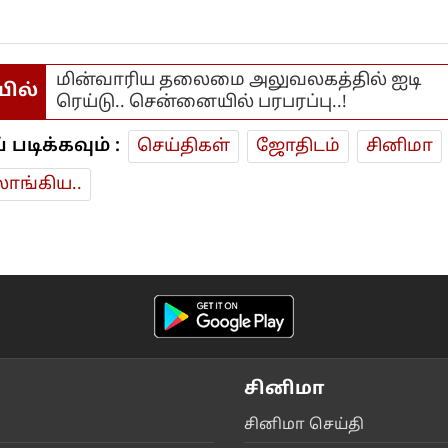
மின்வாரிய தலைமை அலுவலகத்தில் ஐடி
யில்
ரெய்டு.. சென்னையில் பரபரப்பு..!
டிக்கவும் :
செய்திகள்
ஜோ‌திட‌ம்
சினிமா
ாங்கிய..
சினிமா
சி‌னிமா செ‌ய்‌தி