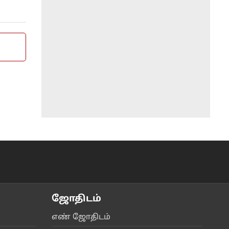
ஜோ‌திட‌ம்
எ‌ண் ஜோ‌திட‌ம்