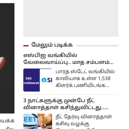
மேலும் படிக்க
எஸ்பிஐ வங்கியில்
வேலைவாய்ப்பு.. மாத சம்பளம்
ரூ.64,480 வரை...
பாரத ஸ்டேட் வங்கியில்
விண்ணப்பிப்பது எப்படி? முழு
காலியாக உள்ள 1,538
விவரம்..
கிளர்க் பணியிடங்களை
நிரப்புவதற்கான
அறிவிப்பு
3 நாட்களுக்கு முன்பே நீட்
வெளியிடப்பட்டுள்ளது.
வினாத்தாள் கசிந்துவிட்டது..
தகுதியும் விருப்பமும்
சிபிஐ விசாரணையில்
நீட் தேர்வு வினாத்தாள்
உள்ள
மயக்க
திடுக்கிடும் தகவல்...
கசிவு வழக்கு
விண்ணப்பதாரர்கள்