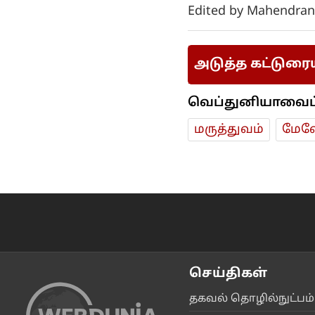
Edited by Mahendran
அடுத்த கட்டுரை
வெப்துனியாவைப் ப
மரு‌த்துவ‌ம்
மேலே
செய்திகள்
தகவ‌ல் தொ‌ழி‌ல்நு‌ட்ப‌ம்