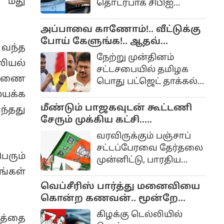
 மீது
தொடர்பாக சிபிஐ
அதிகாரப்பூர்வ
தாக்கல் செய்துள்ள
இணையதளமான
குற்றப்பத்திரிகையில்
அப்பாவை காணோம்!.. வீட்டுக்கு
sbi.bank.in மூலம்
பல திடுக்கிடும்
போய் கேளுங்க!.. ஆதவ்
ஆன்லைனில்
 வந்த
தகவல்கள்
அர்ஜுனா - உதயநிதி
விண்ணப்பிக்கலாம்.
நேற்று முன்தினம்
ியல்
வெளியாகியுள்ளன.
வாக்குவாதம்!...
விண்ணப்பிக்க கடைசி
சட்டசபையில் தமிழக
ாரணை
நாள் ஆகஸ்ட் 27, 2026
பொது பட்ஜெட் தாக்கல்
ஆகும்.
செய்யப்பட்ட நிலையில்
மயக்க
நேற்று வேளாண் சட்டம்
மீண்டும் பாஜகவுடன் கூட்டணி
்தது
தாக்கல் செய்யப்பட்டது.
சேரும் முக்கிய கட்சி..
இன்று இரண்டு
பஞ்சாபிலும் ஆட்சியை
வரவிருக்கும் பஞ்சாப்
பட்ஜெட்டுகள்
பிடித்துவிடுமோ?
சட்டப்பேரவை தேர்தலை
தொடர்பான
ெரும்
முன்னிட்டு, பாரதிய
விவாதங்கள்
ங்கள்
ஜனதா கட்சியும்
நடைபெற்றது.
சிரோமணி அகாலி
வெப்சீரிஸ் பார்த்து மனைவியை
தளமும் மீண்டும்
கொன்ற கணவன்.. மூன்றே
கூட்டணி அமைப்பது
நாளில் கைது..!
கிழக்கு டெல்லியில்
றத்தை
குறித்து ஆலோசித்து