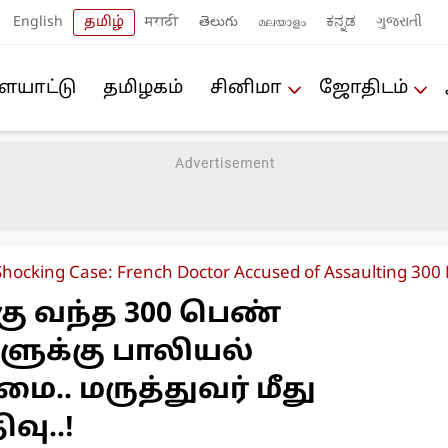
English
தமிழ்
मराठी
తెలుగు
മലയാളം
ಕನ್ನಡ
ગુજરાતી
யா‌ட்டு
த‌மிழக‌ம்
சினிமா
ஜோ‌திட‌ம்
Shocking Case: French Doctor Accused of Assaulting 300 
கு வந்த 300 பெண்
ுக்கு பாலியல்
.. மருத்துவர் மீது
வு..!