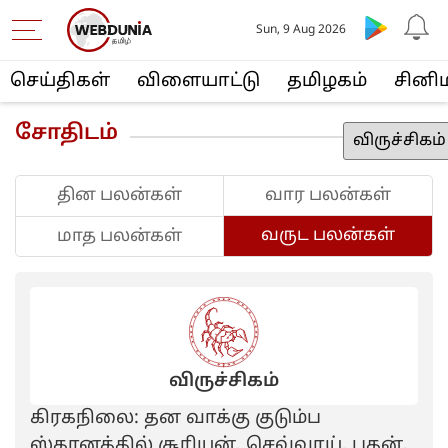
Sun, 9 Aug 2026
செய்திகள்
விளையா‌ட்டு
த‌மிழக‌ம்
சினி
சோதிடம்
தின பலன்கள்
வார பலன்கள்
வருட பலன்கள்
மாத பலன்கள்
விருச்சிகம்
கிரகநிலை: தன வாக்கு குடும்ப
ஸ்தானத்தில் சூரியன், செவ்வாய், புதன்,