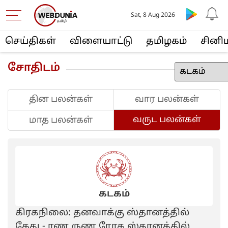
Sat, 8 Aug 2026
செய்திகள்
விளையா‌ட்டு
த‌மிழக‌ம்
சினி
சோதிடம்
தின பலன்கள்
வார பலன்கள்
வருட பலன்கள்
மாத பலன்கள்
கடகம்
கிரகநிலை: தனவாக்கு ஸ்தானத்தில்
கேது - ரண ருண ரோக ஸ்தானத்தில்