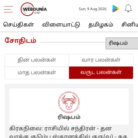
Sun, 9 Aug 2026
செய்திகள்
விளையா‌ட்டு
த‌மிழக‌ம்
சினி
சோதிடம்
தின பலன்கள்
வார பலன்கள்
வருட பலன்கள்
மாத பலன்கள்
ரிஷபம்
கிரகநிலை: ராசியில் சந்திரன் - தன
வாக்கு குடும்ப ஸ்தானத்தில் குரு(வ) - சுக