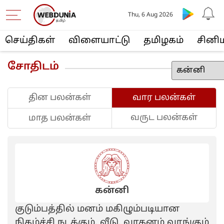
Thu, 6 Aug 2026
செய்திகள்
விளையா‌ட்டு
த‌மிழக‌ம்
சினி
சோதிடம்
தின பலன்கள்
வார பலன்கள்
வருட பலன்கள்
மாத பலன்கள்
கன்னி
குடும்பத்தில் மனம் மகிழும்படியான
நிகழ்ச்சி நடக்கும். வீடு, வாகனம் வாங்கும்