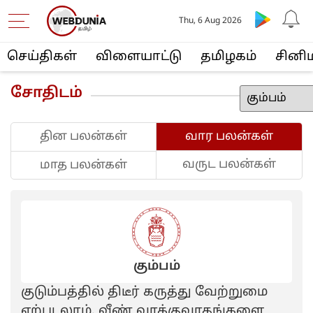
Thu, 6 Aug 2026
செய்திகள்
விளையா‌ட்டு
த‌மிழக‌ம்
சினி
சோதிடம்
தின பலன்கள்
வார பலன்கள்
வருட பலன்கள்
மாத பலன்கள்
கும்பம்
குடும்பத்தில் திடீர் கருத்து வேற்றுமை
ஏற்படலாம். வீண் வாக்குவாதங்களை