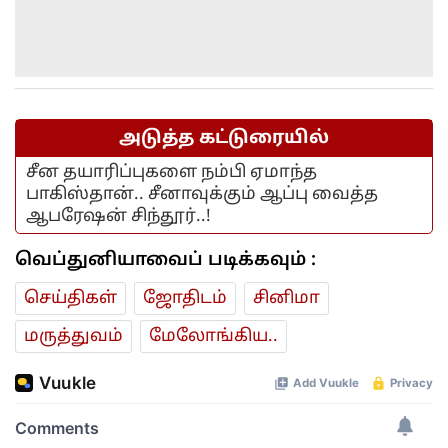
அடுத்த கட்டுரையில்
சீன தயாரிப்புகளை நம்பி ஏமாந்த
பாகிஸ்தான்.. சீனாவுக்கும் ஆப்பு வைத்த
ஆபரேஷன் சிந்தூர்..!
வெப்துனியாவைப் படிக்கவும் :
செய்திகள்
ஜோ‌திட‌ம்
சினிமா
மரு‌த்துவ‌ம்
மேலோங்கிய..