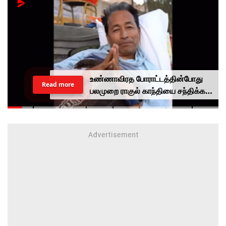
உண்ணாவிரத போராட்டத்தின்போது
Read more
பலமுறை ராகுல் காந்தியை சந்திக்க
முயன்றாரா சோனம் வாங்சுக்
மனைவி.. ஆனால் பலனில்லை...