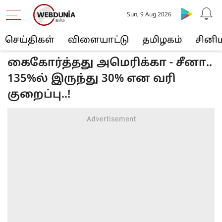
Sun, 9 Aug 2026
செய்திகள்
விளையா‌ட்டு
த‌மிழக‌ம்
சினி
கைகோர்த்தது அமெரிக்கா - சீனா..
135%ல் இருந்து 30% என வரி
குறைப்பு..!