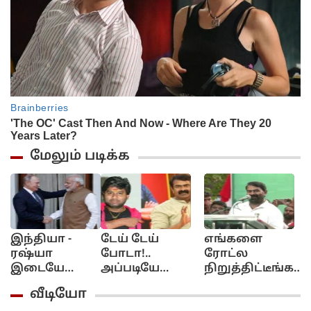
மேலும் படிக்க
இந்தியா -
டேய் டேய்
எங்களை
அ
ரஷ்யா
போடா!..
ரோட்ல
ர
இடையே
அப்படியே
நிறுத்திட்டீங்க!..
க
விரைவில்
கிழிச்சிட்டாலும்!.
யார் யாரோயோ
A
வீடியோ
நேரடி ரயில்
கூல் சுரேஷுக்கு
கோட்டைக்கு
எ