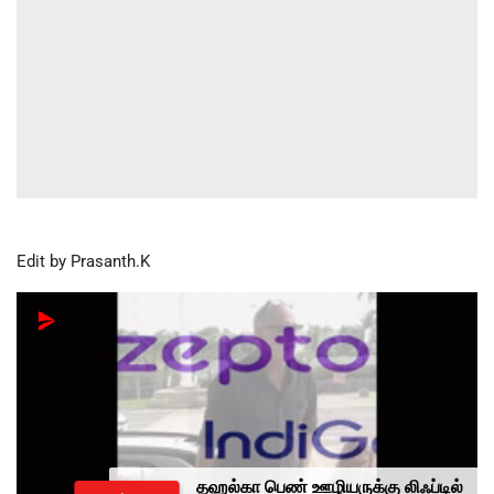
Edit by Prasanth.K
தஹல்கா பெண் ஊழியருக்கு லிஃப்டில்