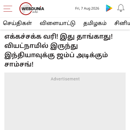
Fri, 7 Aug 2026
செய்திகள்
விளையா‌ட்டு
த‌மிழக‌ம்
சினி
எக்கச்சக்க வரி! இது தாங்காது!
வியட்நாமில் இருந்து
இந்தியாவுக்கு ஜம்ப் அடிக்கும்
சாம்சங்!