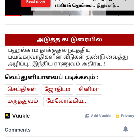
Read more
பாலியல் தொல்லை.. நிறுவனர்
தேஜ்பால் குற்றவாளி.. நீதிமன்றம்
தீர்ப்பு..
அடுத்த கட்டுரையில்
பஹல்காம் தாக்குதல் நடத்திய
பயங்கரவாதிகளின் வீடுகள் குண்டு வைத்து
அழிப்பு.. இந்திய ராணுவம் அதிரடி..!
வெப்துனியாவைப் படிக்கவும் :
செய்திகள்
ஜோ‌திட‌ம்
சினிமா
மரு‌த்துவ‌ம்
மேலோங்கிய..