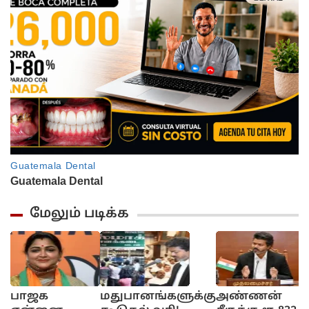
மேலும் படிக்க
பாஜக
மதுபானங்களுக்கு
அண்ணன்