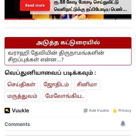
ரூ.2,000-க்கு மேற்பட்ட யுபிஐ
Read more
பரிவர்த்தனைகளுக்கு கட்டணமா?
அமைச்சர் நிர்மலா சீதாராமன்
ஆலோசனை..
அடுத்த கட்டுரையில்
வராஹி தேவியின் திருநாமங்களின்
சிறப்புக்கள் என்ன...?
வெப்துனியாவைப் படிக்கவும் :
செய்திகள்
ஜோ‌திட‌ம்
சினிமா
மரு‌த்துவ‌ம்
மேலோங்கிய..