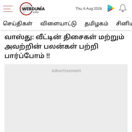
Thu, 6 Aug 2026
செய்திகள்
விளையா‌ட்டு
த‌மிழக‌ம்
சினி
வாஸ்து: வீட்டின் திசைகள் மற்றும்
அவற்றின் பலன்கள் பற்றி
பார்ப்போம் !!