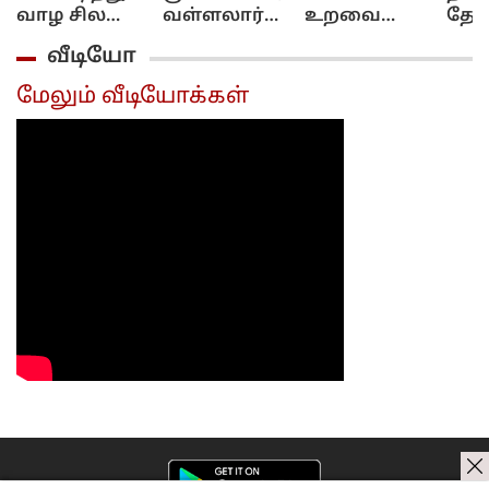
வாழ சில
வள்ளலார்
உறவை
தேக்
மந்திரங்கள்...!
அருளுரை
மேம்படுத்தும்
தொட
வீடியோ
குபேர மூலை!
அமை
முற
மேலும் வீடியோக்கள்