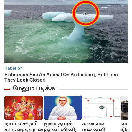
மேலும் படிக்க
நாம் லக்ஷ்மி
மூலாதாரக்
கணவன்
வாஸ
கடாக்ஷத்துடன்
குண்டலினி;
மனைவி
நிலை