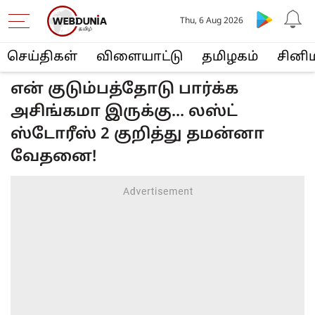
Thu, 6 Aug 2026
செய்திகள்
விளையா‌ட்டு
த‌மிழக‌ம்
சினி
என் குடும்பத்தோடு பார்க்க
அசிங்கமா இருக்கு... லஸ்ட்
ஸ்டோரீஸ் 2 குறித்து தமன்னா
வேதனை!