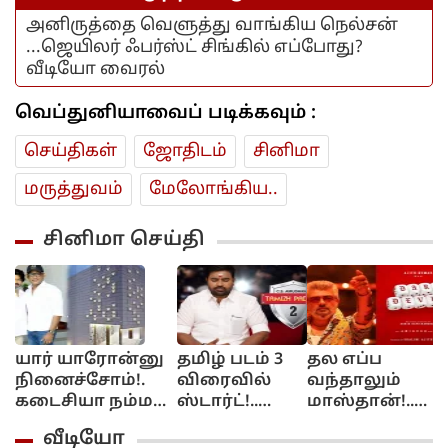
அனிருத்தை வெளுத்து வாங்கிய நெல்சன்
...ஜெயிலர் ஃபர்ஸ்ட் சிங்கில் எப்போது?
வீடியோ வைரல்
வெப்துனியாவைப் படிக்கவும் :
செய்திகள்
ஜோ‌திட‌ம்
சினிமா
மரு‌த்துவ‌ம்
மேலோங்கிய..
சினிமா செய்தி
யார் யாரோன்னு
தமிழ் படம் 3
தல எப்ப
ஆ
நினைச்சோம்!.
விரைவில்
வந்தாலும்
ர
கடைசியா நம்ம
ஸ்டார்ட்!..
மாஸ்தான்!..
விஜய்தான்
மிர்ச்சி சிவா
டேர் டெவில்
ப
வீடியோ
திறந்துவைப்பார்!.
கொடுத்த
ரிலீஸுக்கு
D