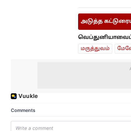
அடுத்த கட்டுரை
வெப்துனியாவைப் ப
மரு‌த்துவ‌ம்
மேலே