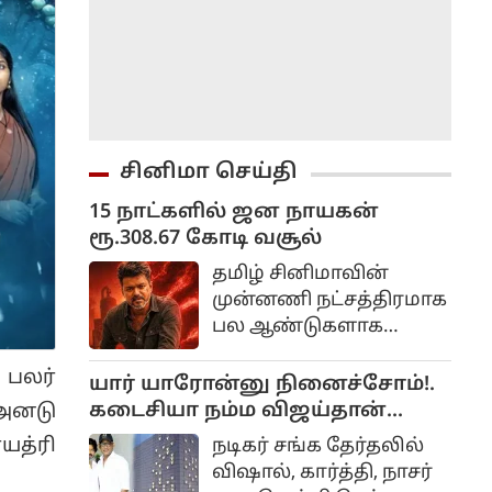
சினிமா செய்தி
15 நாட்களில் ஜன நாயகன்
ரூ.308.67 கோடி வசூல்
தமிழ் சினிமாவின்
முன்னணி நட்சத்திரமாக
பல ஆண்டுகளாக
ரசிகர்களை கவர்ந்து
 பலர்
வரும் தளபதி விஜய்,
யார் யாரோன்னு நினைச்சோம்!.
அரசியலில் முழுநேரமாக
கடைசியா நம்ம விஜய்தான்
 அனடு
கவனம் செலுத்தும்
திறந்துவைப்பார்!. விஷால்
யத்ரி
நடிகர் சங்க தேர்தலில்
நெகிழ்ச்சி!..
விஷால், கார்த்தி, நாசர்