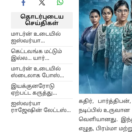
தொடர்புடைய
செய்திகள்
மாடர்ன் உடையில்
ஐஸ்வர்யா
ராஜேஷின் அழகிய
கெட்டவங்க மட்டும்
புகைப்படங்கள்!
இல்ல… யார்
வேணும்னாலும்
மாடர்ன் உடையில்
கொல பண்ணலாம்…
ஸ்டைலாக போஸ்
எப்படி இருக்கிறது
கொடுத்த ஐஸ்வர்யா
சுழல் 2 டிரைலர்?
இயக்குனரோடு
ராஜேஷ்!
ஏற்பட்ட கருத்து
வேறுபாட்டால்
கதிர், பார்த்திப
ஐஸ்வர்யா
படத்தைக்
நடிப்பில் உருவான
ராஜேஷின் லேட்டஸ்ட்
கைவிட்டாரா விஷ்ணு
கார்ஜியஸ்
வெளியானது. இந்த
விஷால்?
போட்டோஷூட்
எழுத, பிரம்மா மற
ஆல்பம்!