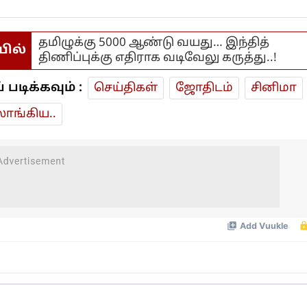
தமிழுக்கு 5000 ஆண்டு வயது… இந்தித்
யில்
திணிப்புக்கு எதிராக வடிவேலு கருத்து..!
டிக்கவும் :
செய்திகள்
ஜோ‌திட‌ம்
சினிமா
ாங்கிய..