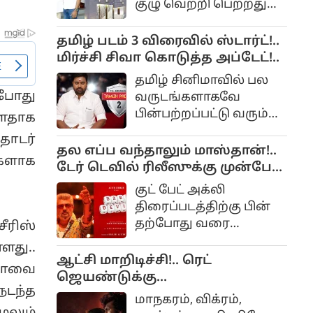
குழு வெற்றி பெற்றதுமே
நாங்கள் நடிகர் சங்க
கட்டிடத்தை கட்டி
தமிழ் படம் 3 விரைவில் ஸ்டார்ட்!..
முடிப்போம்.
மிர்ச்சி சிவா கொடுத்த அப்டேட்!..
தமிழ் சினிமாவில் பல
்போது
வருடங்களாகவே
பின்பற்றப்பட்டு வரும்
்ளதாக
பல கிரீன்ச் சீன்களை
தொடர்
மையமாக வைத்து
தல எப்ப வந்தாலும் மாஸ்தான்!..
்களாக
உருவாக்கப்பட்ட
டேர் டெவில் ரிலீஸுக்கு முன்பே
திரைப்படம் தமிழ் படம்.
185 கோடி பிஸ்னஸ்!..
குட் பேட் அக்லி
இந்த படத்தை சி.எஸ்
திரைப்படத்திற்கு பின்
அமுதன் இயக்க மிர்ச்சி
தற்போது வரை
ீரிஸ்
சிவா கதாநாயகனாக
அஜித்தின் புதிய படம்
ளது..
நடித்திருந்தார்.
துவங்கப்படவில்லை.
ஆட்சி மாறிடிச்சி!.. ரெட்
ழாவை
ஜெயண்டுக்கு
நடந்த
பயப்படமாட்டோம்!.. DC-க்கு வந்த
மாநகரம், விக்ரம்,
சிக்கல்!..