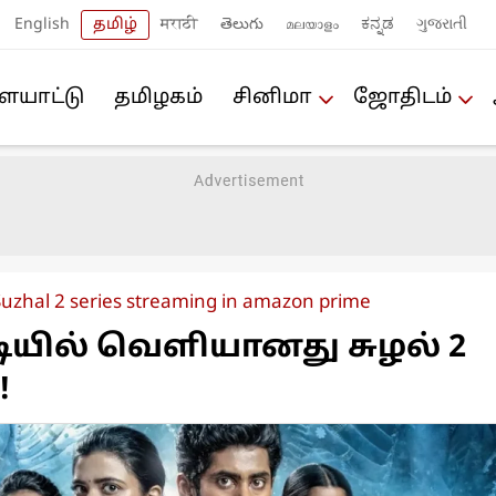
English
தமிழ்
मराठी
తెలుగు
മലയാളം
ಕನ್ನಡ
ગુજરાતી
யா‌ட்டு
த‌மிழக‌ம்
சினிமா
ஜோ‌திட‌ம்
Suzhal 2 series streaming in amazon prime
டியில் வெளியானது சுழல் 2
!