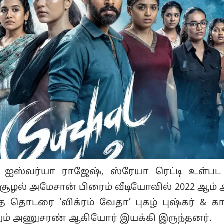
ன், ஐஸ்வர்யா ராஜேஷ், ஸ்ரேயா ரெட்டி உள்பட
 சூழல் அமேசான் பிரைம் வீடியோவில் 2022 ஆம்
 தொடரை ‘விக்ரம் வேதா’ புகழ் புஷ்கர் & கா
்றும் அணுசரண் ஆகியோர் இயக்கி இருந்தனர்.