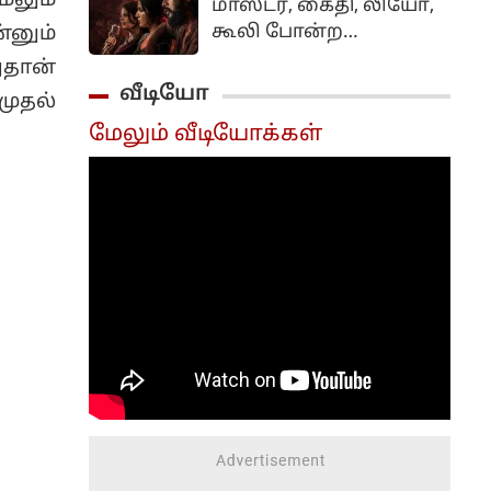
ேலும்
மாஸ்டர், கைதி, லியோ,
கூலி போன்ற
்னும்
படங்களை இயக்கிய
தான்
லோகேஷ் கனகராஜ்
வீடியோ
முதல்
கதாநாயகனாக
மேலும் வீடியோக்கள்
நடித்திருக்கும்
திரைப்படம் டிசி.