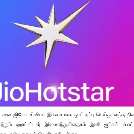
ிகளை ஜியோ சினிமா இலவசமாக ஒளிபரப்பு செய்து வந்த நில
ற்றும் ஹாட்ஸ்டார் இணைந்துள்ளதால் இனி ஐபிஎல் போட