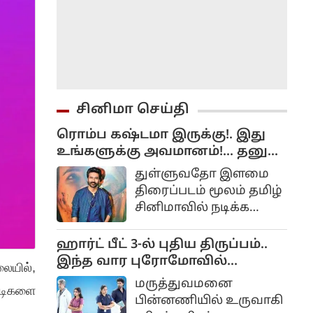
சினிமா செய்தி
ரொம்ப கஷ்டமா இருக்கு!. இது
உங்களுக்கு அவமானம்!... தனுஷ்
கோபம்!..
துள்ளுவதோ இளமை
திரைப்படம் மூலம் தமிழ்
சினிமாவில் நடிக்க
துவங்கியவர் தனுஷ்
ஹார்ட் பீட் 3-ல் புதிய திருப்பம்..
இந்த வார புரோமோவில்
ையில்,
களமிறங்கிய காயத்ரி!
மருத்துவமனை
்டிகளை
பின்னணியில் உருவாகி