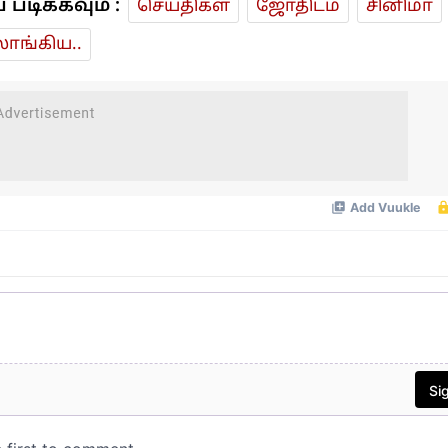
டிக்கவும் :
செய்திகள்
ஜோ‌திட‌ம்
சினிமா
ாங்கிய..