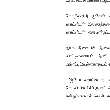
இலவசமாக பார்க்க முடி
அஸ்வின்!
தொழிலதிபர் முகேஷ் அ
ஹாட்ஸ்டார் இணைந்ததை
ஹாட்ஸ்டார்" என மாற்றப்ப
இந்த நிலையில், இவை 
போட்டிகளையும் இனி
மாற்றப்பட்டுள்ளதாகவும்
"ஜியோ ஹாட்ஸ்டார்" எ
செயலியில் 140 ரூபாய் 
என்றும் தகவல் வெளியாக