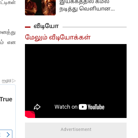
இயக்கத்தில் கமல்
்டிகள்
நடித்து வெளியான
திரைப்படம் விக்ரம். பல
வருடங்களுக்கு முன்பு
வீடியோ
கமலின் ராஜ்கமல்
னைத்து
மேலும் வீடியோக்கள்
பிலிம்ஸ் நிறுவனம்
ும் என
தயாரிப்பில் கமல் நடித்து
வெளியான விக்ரம்
படத்தின் தொடர்ச்சியாக
இந்த படத்தை லோகேஷ்
கனகராஜ்
இயக்கியிருந்தார்.