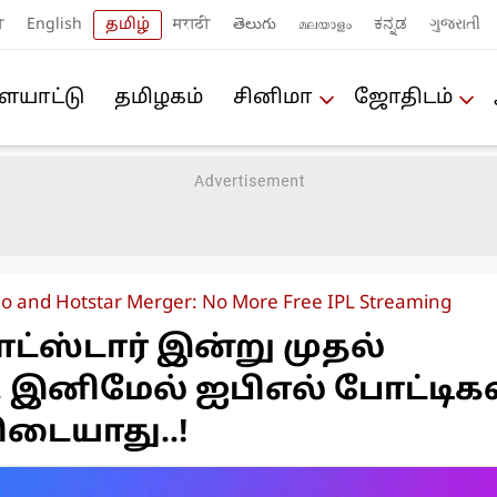
ी
English
தமிழ்
मराठी
తెలుగు
മലയാളം
ಕನ್ನಡ
ગુજરાતી
யா‌ட்டு
த‌மிழக‌ம்
சினிமா
ஜோ‌திட‌ம்
Jio and Hotstar Merger: No More Free IPL Streaming
்ஸ்டார் இன்று முதல்
 இனிமேல் ஐபிஎல் போட்டிக
டையாது..!