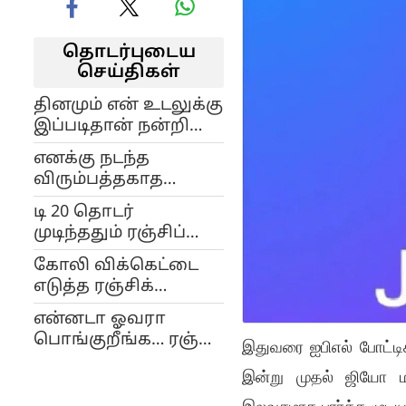
தொடர்புடைய
செய்திகள்
தினமும் என் உடலுக்கு
இப்படிதான் நன்றி
சொல்கிறேன்…
எனக்கு நடந்த
தமன்னா பகிர்ந்த
விரும்பத்தகாத
தகவல்!
சம்பவம்… அழக்கூட
டி 20 தொடர்
முடியவில்லை-
முடிந்ததும் ரஞ்சிப்
தமன்னா சோகம்!
போட்டிக்கு செல்லும்
கோலி விக்கெட்டை
இந்திய வீரர்கள்!
எடுத்த ரஞ்சிக்
கோப்பை பவுலர்
என்னடா ஓவரா
சொன்ன கருத்தால்
பொங்குறீங்க… ரஞ்சி
இதுவரை ஐபிஎல் போட்ட
கடுப்பான ரசிகர்கள்!
கோப்பையோட
இன்று முதல் ஜியோ ம
ஹிஸ்டரி தெரியுமா?...
கொந்தளித்த