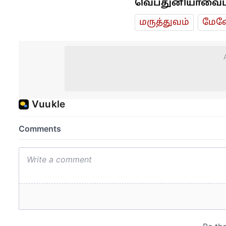
வெப்துனியாவைப் ப
மரு‌த்துவ‌ம்
மேலே