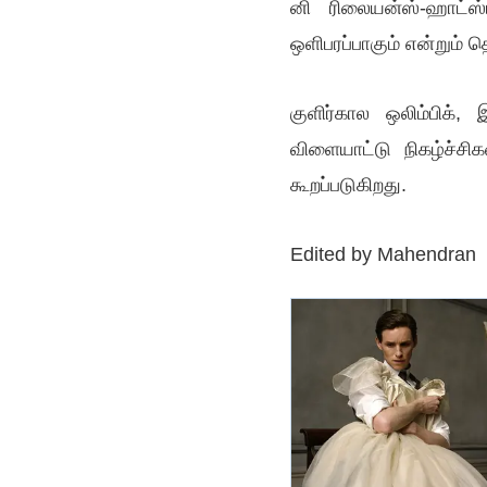
னி ரிலையன்ஸ்-ஹாட்ஸ்ட
ஒளிபரப்பாகும் என்றும் த
குளிர்கால ஒலிம்பிக், 
விளையாட்டு நிகழ்ச்சி
கூறப்படுகிறது.
Edited by
Mahendran