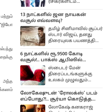
ரசிகர்களிடம்
மிகப்பெரிய
வரவேற்பைப் பெற்ற
13 நாட்களில் ஜன நாயகன்
ற்றும்
வெப் தொடராக ஹார்ட்
வசூல் எவ்வளவு?
 "ஜியோ
பீட் திகழ்கிறது. ஜியோ
தமிழ் சினிமாவில் சூப்பர்
ஸ்டார் விஜய், தனது
திரையுலக பயணத்தில்
ஏராளமான வெற்றிப்
்பந்து
படங்களை
6 நாட்களில் ரூ.9500 கோடி
ைக்கு
வழங்கியுள்ளார். பூவே
வசூல்!.. பாக்ஸ் ஆபிஸில்
உனக்காக, காதலுக்கு
கலக்கும் ஸ்பைடர் மேன்!..
ஸ்பைடர் மேன்
திரைப்படங்களுக்கு
உலகம் முழுவதும்
. அந்த
அதிகளவில் ரசிகர்கள்
்கலாம்
இருக்கிறார்கள்.
லோகேஷுடன் ‘ரோலக்ஸ்’ படம்
எப்போது?!.. சூர்யா கொடுத்த
சூப்பர் அப்டேட்!..
லோகேஷ் கனகராஜ்