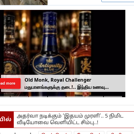
Old Monk, Royal Challenger
ead more
மதுபானங்களுக்கு தடை!.. இந்திய உணவு
பாதுகாப்பு ஆணையம் அதிரடி.
அதர்வா நடிக்கும் ‘இதயம் முரளி’.. 5 நிமிட
யில்
வீடியோவை வெளியிட்ட சிம்பு..!