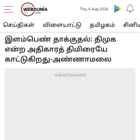
Thu, 6 Aug 2026
செய்திகள்
விளையா‌ட்டு
த‌மிழக‌ம்
சினி
இளம்பெண் தாக்குதல்: திமுக
என்ற அதிகாரத் திமிரையே
காட்டுகிறது-அண்ணாமலை