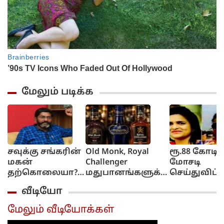
மேலும் படிக்க
சவுக்கு சங்கரின்
Old Monk, Royal
ரூ.88 கோடி
மகன்
Challenger
மோசடி
தற்கொலையா?....
மதுபானங்களுக்கு
செய்துவிட்ட
நெட்டிசன்கள்
தடை!.. இந்திய
வெளிநாட்டு
வீடியோ
ஷாக்!...
உணவு பாதுகாப்பு
தப்பியோடி
ஆணையம்
பெண்
மேலும் வீடியோக்கள்
அதிரடி.
கணவருடன