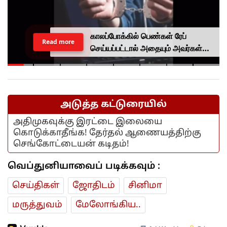
காலப்போக்கில் பெண்கள் ரேப்
Read more
செய்யப்பட்டால் அதையும் அவர்கள்
விரும்புவார்கள்.. சர்ச்சை கருத்து
கூறியவர் கைது..
அடுத்த கட்டுரையில்
அதிமுகவுக்கு இரட்டை இலையை
கொடுக்காதீங்க! தேர்தல் ஆணையத்திற்கு
செங்கோட்டையன் கடிதம்!
வெப்துனியாவைப் படிக்கவும் :
செய்திகள்
ஜோ‌திட‌ம்
சினிமா
மரு‌த்துவ‌ம்
மேலோங்கிய..