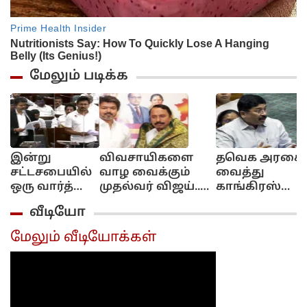
மேலும் படிக்க
இன்று
விவசாயிகளை
தவெக அரசை
சட்டசபையில்
வாழ வைக்கும்
வைத்து
ஒரு வார்த்தை
முதல்வர் விஜய்..
காங்கிரஸ்
கூட பேசாத
இது
நடத்தும்
வீடியோ
உதயநிதி!..
எதிர்க்கட்சிகளுக்கு
நாடகம் தான்
என்னாச்சி?...
புரியவில்லை:
Delimitation..
மேலும் வீடியோக்கள்
செங்கோட்டையன்
தயாநிதி
மாறன் எக்ஸ்
பதிவு..