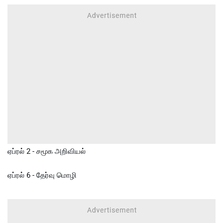
ஏப்ரல் 2 - சமூக அறிவியல்
ஏப்ரல் 6 - தேர்வு மொழி