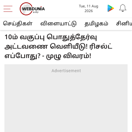
Tue, 11 Aug
2026
செய்திகள்
விளையா‌ட்டு
த‌மிழக‌ம்
சினி
10ம் வகுப்பு பொதுத்தேர்வு
அட்டவணை வெளியீடு! ரிசல்ட்
எப்போது? - முழு விவரம்!