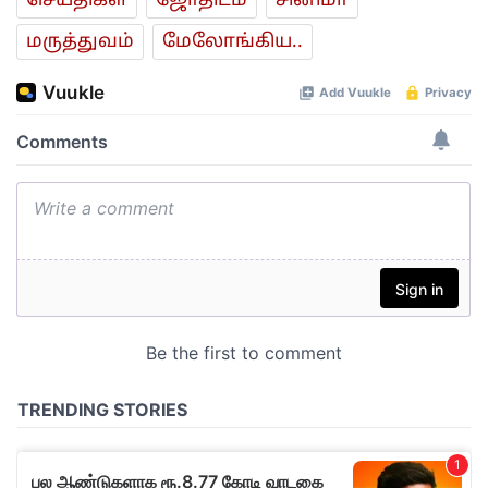
செய்திகள்
ஜோ‌திட‌ம்
சினிமா
மரு‌த்துவ‌ம்
மேலோங்கிய..