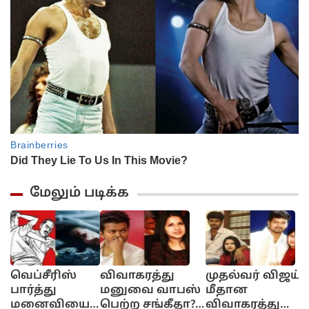
மேலும் படிக்க
வெப்சீரிஸ்
விவாகரத்து
முதல்வர் விஜய்
பார்த்து
மனுவை வாபஸ்
மீதான
மனைவியை
பெற்ற சங்கீதா?..
விவாகரத்து