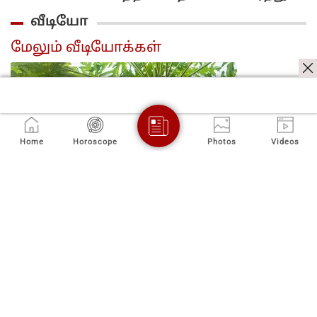
கொன்ற
விஜயுடன்
வழக்கை வாபஸ்
வீடியோ
கணவன்..
இணைகிறாரா?!..
பெற்ற சங்கீதா..
மூன்றே
மீண்டும்
மேலும் வீடியோக்கள்
நாளில்
இணைகிறார்கள
கைது..!
Home
Horoscope
Photos
Videos