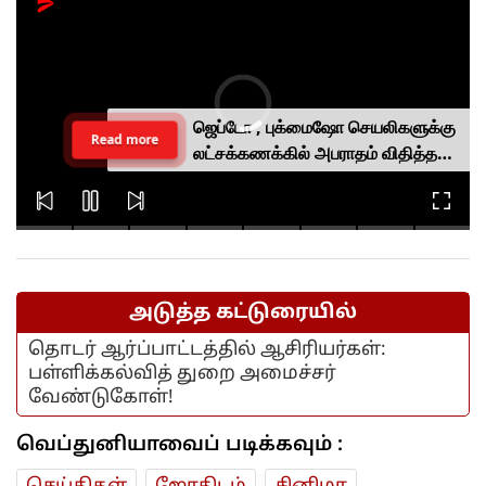
ஜெப்டோ , புக்மைஷோ செயலிகளுக்கு
Read more
லட்சக்கணக்கில் அபராதம் விதித்த
மத்திய அரசு.. என்ன காரணம்?
அடுத்த கட்டுரையில்
தொடர் ஆர்ப்பாட்டத்தில் ஆசிரியர்கள்:
பள்ளிக்கல்வித் துறை அமைச்சர்
வேண்டுகோள்!
வெப்துனியாவைப் படிக்கவும் :