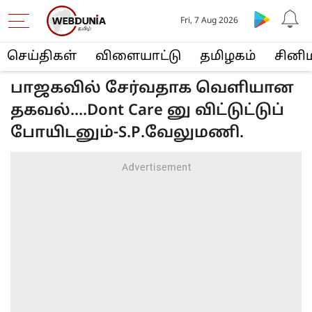
Fri, 7 Aug 2026
செய்திகள்
விளையா‌ட்டு
த‌மிழக‌ம்
சினி
பாஜகவில் சேர்வதாக வெளியான
தகவல்....Dont Care னு விட்டுட்டுப்
போயிடனும்-S.P.வேலுமணி.