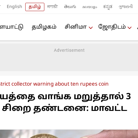
ी
English
தமிழ்
मराठी
తెలుగు
മലയാളം
ಕನ್ನಡ
ગુજરાતી
யா‌ட்டு
த‌மிழக‌ம்
சினிமா
ஜோ‌திட‌ம்
trict collector warning about ten rupees coin
யத்தை வாங்க மறுத்தால் 3
 சிறை தண்டனை: மாவட்ட