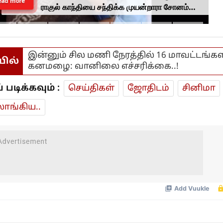
ead more
ராகுல் காந்தியை சந்திக்க முயன்றாரா சோனம்
வாங்சுக் மனைவி.. ஆனால் பலனில்லை...
இன்னும் சில மணி நேரத்தில் 16 மாவட்டங்கள
யில்
கனமழை: வானிலை எச்சரிக்கை..!
டிக்கவும் :
செய்திகள்
ஜோ‌திட‌ம்
சினிமா
ாங்கிய..