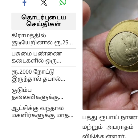
தொடர்புடைய
செய்திகள்
கிராமத்தில்
குடியேறினால் ரூ.25
லட்சம்- கல்பர்யா
பசுமை பண்ணை
நிர்வாகம்
கடைகளில் ஒரு
கிலோ வெங்காயம்
ரூ.2000 நோட்டு
ரூ.30.. தமிழக அரசு
இருந்தால் தபால்
ஏற்பாடு..!
வழியாக ரிசர்வ்
குடும்ப
வங்கிக்கு
தலைவிகளுக்கு
அனுப்பலாம்: புதிய
ரூ.12,000.. தேர்தல்
அறிவிப்பு..!
ஆட்சிக்கு வந்தால்
அறிக்கையில்
மகளிர்களுக்கு மாதம்
பத்து ரூபாய் நா
வாக்குறுதி கொடுத்த
ரூ.4000.. ராகுல் காந்தி
பாஜக..!
மற்றும் அபராதம் 
அறிவிப்பு..!
விடுத்துள்ளார்.