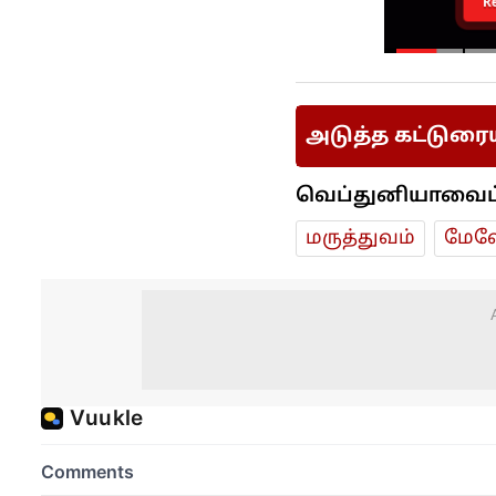
R
அடுத்த கட்டுரை
வெப்துனியாவைப் ப
மரு‌த்துவ‌ம்
மேலே