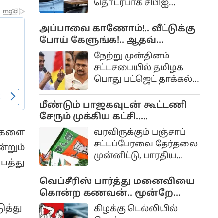
தொடர்பாக சிபிஐ
அதிகாரப்பூர்வ
தாக்கல் செய்துள்ள
இணையதளமான
குற்றப்பத்திரிகையில்
அப்பாவை காணோம்!.. வீட்டுக்கு
sbi.bank.in மூலம்
பல திடுக்கிடும்
போய் கேளுங்க!.. ஆதவ்
ஆன்லைனில்
தகவல்கள்
அர்ஜுனா - உதயநிதி
விண்ணப்பிக்கலாம்.
நேற்று முன்தினம்
வெளியாகியுள்ளன.
வாக்குவாதம்!...
விண்ணப்பிக்க கடைசி
சட்டசபையில் தமிழக
நாள் ஆகஸ்ட் 27, 2026
பொது பட்ஜெட் தாக்கல்
ஆகும்.
செய்யப்பட்ட நிலையில்
நேற்று வேளாண் சட்டம்
மீண்டும் பாஜகவுடன் கூட்டணி
தாக்கல் செய்யப்பட்டது.
சேரும் முக்கிய கட்சி..
இன்று இரண்டு
பஞ்சாபிலும் ஆட்சியை
வரவிருக்கும் பஞ்சாப்
ங்களை
பட்ஜெட்டுகள்
பிடித்துவிடுமோ?
சட்டப்பேரவை தேர்தலை
்றும்
தொடர்பான
முன்னிட்டு, பாரதிய
விவாதங்கள்
பத்து
ஜனதா கட்சியும்
நடைபெற்றது.
சிரோமணி அகாலி
வெப்சீரிஸ் பார்த்து மனைவியை
தளமும் மீண்டும்
கொன்ற கணவன்.. மூன்றே
கூட்டணி அமைப்பது
நாளில் கைது..!
ுத்து
கிழக்கு டெல்லியில்
குறித்து ஆலோசித்து