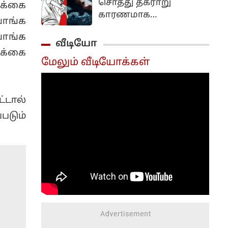
சொத்து தகராறு
ிக்கை
வருவதாக தகவல்கள்
காரணமாக
வெளியாகியுள்ளன.
வாங்க
மனைவியை வெப்சீரிஸ்
வாங்க
பார்த்து கொன்ற 62
வீடியோ
வயது நபர் கைது
ிக்கை
மேலும் வீடியோக்கள்
செய்யப்பட்டுள்ளார்.
்டால்
படும்