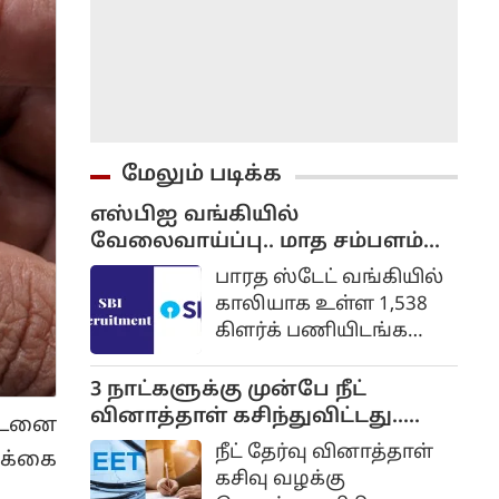
மேலும் படிக்க
எஸ்பிஐ வங்கியில்
வேலைவாய்ப்பு.. மாத சம்பளம்
ரூ.64,480 வரை...
பாரத ஸ்டேட் வங்கியில்
விண்ணப்பிப்பது எப்படி? முழு
காலியாக உள்ள 1,538
விவரம்..
கிளர்க் பணியிடங்களை
நிரப்புவதற்கான
அறிவிப்பு
3 நாட்களுக்கு முன்பே நீட்
வெளியிடப்பட்டுள்ளது.
வினாத்தாள் கசிந்துவிட்டது..
ண்டனை
தகுதியும் விருப்பமும்
சிபிஐ விசாரணையில்
நீட் தேர்வு வினாத்தாள்
ிக்கை
உள்ள
திடுக்கிடும் தகவல்...
கசிவு வழக்கு
விண்ணப்பதாரர்கள்