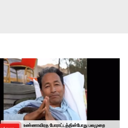
உண்ணாவிரத போராட்டத்தின்போது பலமுறை