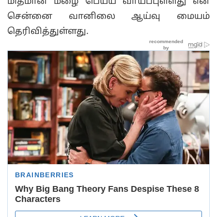
மிதமான மழை பெய்ய வாய்ப்புள்ளது என
சென்னை வானிலை ஆய்வு மையம்
தெரிவித்துள்ளது.