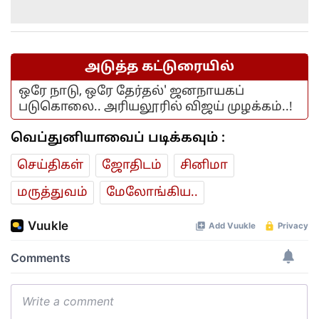
அடுத்த கட்டுரையில்
ஒரே நாடு, ஒரே தேர்தல்' ஜனநாயகப்
படுகொலை.. அரியலூரில் விஜய் முழக்கம்..!
வெப்துனியாவைப் படிக்கவும் :
செய்திகள்
ஜோ‌திட‌ம்
சினிமா
மரு‌த்துவ‌ம்
மேலோங்கிய..