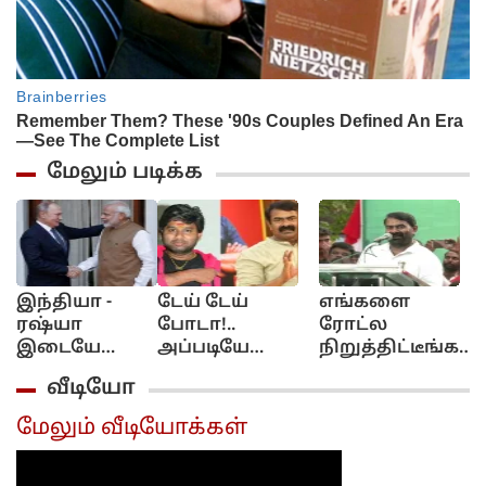
மேலும் படிக்க
இந்தியா -
டேய் டேய்
எங்களை
அ
ரஷ்யா
போடா!..
ரோட்ல
ர
இடையே
அப்படியே
நிறுத்திட்டீங்க!..
க
விரைவில்
கிழிச்சிட்டாலும்!.
யார் யாரோயோ
A
வீடியோ
நேரடி ரயில்
கூல் சுரேஷுக்கு
கோட்டைக்கு
எ
பாதை
சீமான் பதிலடி!...
அனுப்பிட்டீங்க!.
ப
மேலும் வீடியோக்கள்
திட்டம்?!..
சீமான் கோபம்!..