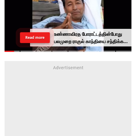
உண்ணாவிரத போராட்டத்தின்போது
Read more
பலமுறை ராகுல் காந்தியை சந்திக்க
முயன்றாரா சோனம் வாங்சுக்
மனைவி.. ஆனால் பலனில்லை...