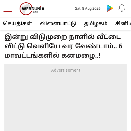
Sat, 8 Aug 2026
செய்திகள்
விளையா‌ட்டு
த‌மிழக‌ம்
சினி
இன்று விடுமுறை நாளில் வீட்டை
விட்டு வெளியே வர வேண்டாம்.. 6
மாவட்டங்களில் கனமழை..!