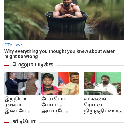
மேலும் படிக்க
இந்தியா -
டேய் டேய்
எங்களை
அ
ரஷ்யா
போடா!..
ரோட்ல
ர
இடையே
அப்படியே
நிறுத்திட்டீங்க!..
க
விரைவில்
கிழிச்சிட்டாலும்!.
யார் யாரோயோ
A
வீடியோ
நேரடி ரயில்
கூல் சுரேஷுக்கு
கோட்டைக்கு
எ