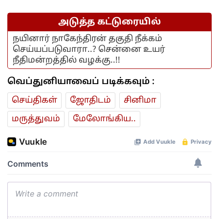
அடுத்த கட்டுரையில்
நயினார் நாகேந்திரன் தகுதி நீக்கம்
செய்யப்படுவாரா..? சென்னை உயர்
நீதிமன்றத்தில் வழக்கு..!!
வெப்துனியாவைப் படிக்கவும் :
செய்திகள்
ஜோ‌திட‌ம்
சினிமா
மரு‌த்துவ‌ம்
மேலோங்கிய..