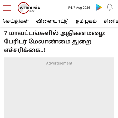
Fri, 7 Aug 2026
செய்திகள்
விளையா‌ட்டு
த‌மிழக‌ம்
சினி
7 மாவட்டங்களில் அதிகனமழை:
பேரிடர் மேலாண்மை துறை
எச்சரிக்கை..!