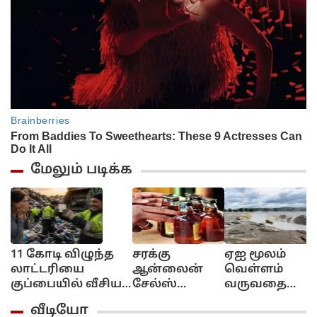
மேலும் படிக்க
11 கோடி விழுந்த
சரக்கு
ஏஐ மூலம்
லாட்டரியை
ஆன்லைன்
வெள்ளம்
குப்பையில் வீசிய
சேல்ஸ்
வருவதை
பெண்!..
இல்ல!..
எச்சரிக்கும்
வீடியோ
அவசரப்பட்டீங்களே
புக்கிங்
தொழில்நுட்பம்