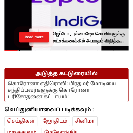
தஹல்கா பெண் ஊழியருக்கு லிஃப்டில்
Read more
பாலியல் தொல்லை.. நிறுவனர்
தேஜ்பால் குற்றவாளி.. நீதிமன்றம்
தீர்ப்பு..
அடுத்த கட்டுரையில்
கொரோனா எதிரொலி: பிரதமர் மோடியை
சந்திப்பவர்களுக்கு கொரோனா
பரிசோதனை கட்டாயம்!
வெப்துனியாவைப் படிக்கவும் :
செய்திகள்
ஜோ‌திட‌ம்
சினிமா
மரு‌த்துவ‌ம்
மேலோங்கிய..