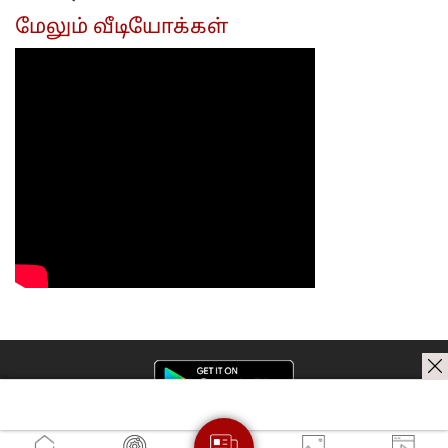
ஆண்ட்டி!...
மட்டும்தான்!..
கேரள அரசு
மேலும் வீடியோக்கள்
அமைச்சர்
முடிவு..
விளக்கம்!..