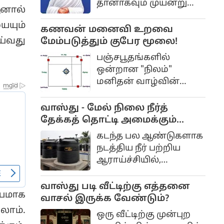
தானாகவும் முயன்று
ஐஸ்வரேஸ்வராய நம
ஆனால்
மேலே எழுப்பலாம்.
“என்றாவது
ையும்
குருநாதர்களின்
கணவன் மனைவி உறவை
கூறவேண்டும். இதை
உதவியாலும் மேலே
ய்வது
மேம்படுத்தும் குபேர மூலை!
மல்லிகை பூ போடும்
எழும்பச் செய்யலாம்.
போது கூறலாம்.
பஞ்சபூதங்களில்
இப்படி படிபடிப்படியாக
ஒன்றான "நிலம்"
அவை மேலே எழும்பப்
மனிதன் வாழ்வின்
பல காலம் பிடிக்கும்.
இருப்பிடமாக
கருதப்படுகின்றது.
வாஸ்து - மேல் நிலை நீர்த்
வாஸ்துவில்
தேக்கத் தொட்டி அமைக்கும்
தென்மேற்கு மூலையே
முறை..
கடந்த பல ஆண்டுகளாக
நிலத்திற்கு ஒப்பிட்டு
நடத்திய நீர் பற்றிய
ஆராய்ச்சியில்,
மனிதர்களுக்குத்
தேவைப்படும்
வாஸ்து படி வீட்டிற்கு எத்தனை
ியமாக
உயிர்ப்பாற்றலைக்
வாசல் இருக்க வேண்டும்?
கிரகித்து, அதனை
ாம்.
ஒரு வீட்டிற்கு முன்புற
மனிதர்களுக்கு