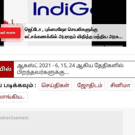
ஜெப்டோ , புக்மைஷோ செயலிகளுக்கு
ead more
லட்சக்கணக்கில் அபராதம் விதித்த மத்திய அரசு..
என்ன காரணம்?
ஆகஸ்ட் 2021 - 6, 15, 24 ஆகிய தேதிகளில்
யில்
பிறந்தவர்களுக்கு...
டிக்கவும் :
செய்திகள்
ஜோ‌திட‌ம்
சினிமா
ாங்கிய..