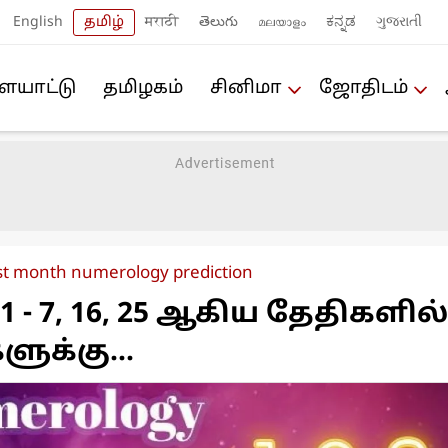
English
தமிழ்
मराठी
తెలుగు
മലയാളം
ಕನ್ನಡ
ગુજરાતી
யா‌ட்டு
த‌மிழக‌ம்
சினிமா
ஜோ‌திட‌ம்
t month numerology prediction
1 - 7, 16, 25 ஆகிய தேதிகளில்
ளுக்கு...