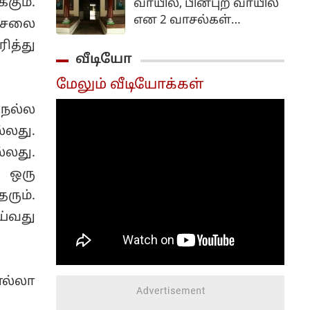
ும்.
வாயில், பின்புற வாயில்
வழங்கும்
என 2 வாசல்கள்
ச்சலை
இருக்கலாம். காற்று
ரித்து
வந்து செல்வதற்கு 2
வீடியோ
வாசல்களும்
மேலும் வீடியோக்கள்
உதவுவதால்,
இதுபோன்ற
 நல்ல
அமைப்புடைய வீடுகள்
்லது.
லது.
 ஒரு
ும்.
ய்வது
எல்லா