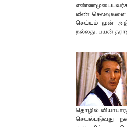
எண்ணமுடையவர்கள
வீண் செலவுகளை த
செய்யும் முன் அ
நல்லது. பயன் தரா
தொழில் வியாபாரத்த
செயல்படுவது நன