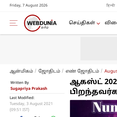
Friday, 7 August 2026
हिन्दी
செய்திகள்
விளை
ஆன்மிகம்
ஜோ‌திட‌ம்
எ‌ண் ஜோ‌திட‌ம்
Augus
ஆகஸ்ட் 202
Written By
Sugapriya Prakash
பிறந்தவர்க
Last Modified:
Tuesday, 3 August 2021
(09:51 IST)