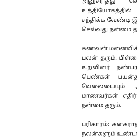
அனுசரித்து செ
உத்தியோகத்தில்
சந்திக்க வேண்டி இ
செல்வது நன்மை தர
கணவன் மனைவிக்கிட
பலன் தரும். பிள
உறவினர் நண்பர
பெண்கள் பயன்த
வேலையையும் ஆ
மாணவர்கள் எதிர
நன்மை தரும்.
பரிகாரம்: கனகரா
நலன்களும் உண்டாக