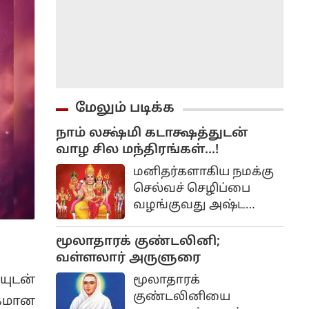
மேலும் படிக்க
நாம் லக்ஷ்மி கடாக்ஷத்துடன்
வாழ சில மந்திரங்கள்...!
மனிதர்களாகிய நமக்கு
செல்வச் செழிப்பை
வழங்குவது அஷ்ட
லட்சுமிகள். லட்சுமி,
குபேரர் மந்திரங்களை
மூலாதாரக் குண்டலினி;
நாள்தோறும் கூற
வள்ளலார் அருளுரை
வேண்டும், அல்லது
யுடன்
மூலாதாரக்
மகான் திருமூலர்
குண்டலினியை
்கமான
கூறியதுபோல “ஓம்