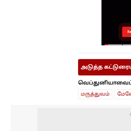
R
அடுத்த கட்டுரை
வெப்துனியாவைப் ப
மரு‌த்துவ‌ம்
மேலே