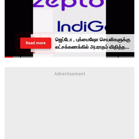
ஜெப்டோ , புக்மைஷோ செயலிகளுக்கு
Read more
லட்சக்கணக்கில் அபராதம் விதித்த
மத்திய அரசு.. என்ன காரணம்?