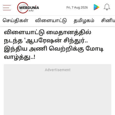
Fri, 7 Aug 2026
செய்திகள்
விளையா‌ட்டு
த‌மிழக‌ம்
சினி
விளையாட்டு மைதானத்தில்
நடந்த 'ஆபரேஷன் சிந்துர்..
இந்திய அணி வெற்றிக்கு மோடி
வாழ்த்து..!