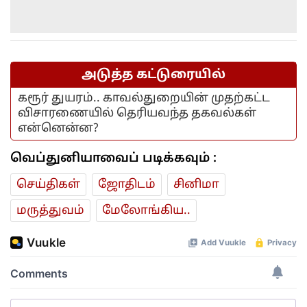
அடுத்த கட்டுரையில்
கரூர் துயரம்.. காவல்துறையின் முதற்கட்ட
விசாரணையில் தெரியவந்த தகவல்கள்
என்னென்ன?
வெப்துனியாவைப் படிக்கவும் :
செய்திகள்
ஜோ‌திட‌ம்
சினிமா
மரு‌த்துவ‌ம்
மேலோங்கிய..