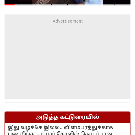
முயன்றாரா சோனம் வாங்சுக்
மனைவி.. ஆனால் பலனில்லை...
அடுத்த கட்டுரையில்
இது வழக்கே இல்ல.. விளம்பரத்துக்காக
பண்றீங்க! – ராமர் கோவில் தொடர்பான