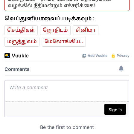
வழக்கில் நீதிமன்றம் எச்சரிக்கை!
வெப்துனியாவைப் படிக்கவும் :
செய்திகள்
ஜோ‌திட‌ம்
சினிமா
மரு‌த்துவ‌ம்
மேலோங்கிய..