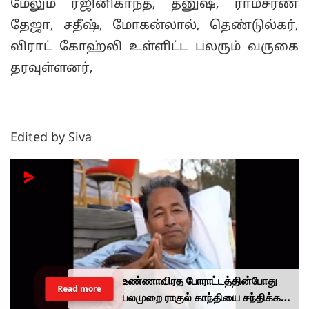
மேலும் ரஜினிகாந்த், தனுஷ், ராம்சரண்
தேஜா, சதீஷ், மோகன்லால், தெண்டுல்கர்,
விராட் கோஹ்லி உள்ளிட்ட பலரும் வருகை
தரவுள்ளனர்,
Edited by Siva
உண்ணாவிரத போராட்டத்தின்போது
Read more
பலமுறை ராகுல் காந்தியை சந்திக்க