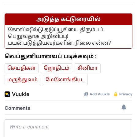
நடவடிக்கை...
அடுத்த கட்டுரையில்
கோவிஷீல்டு தடுப்பூசியை திரும்பப்
பெறுவதாக அறிவிப்பு!
பயன்படுத்தியவர்களின் நிலை என்ன?
வெப்துனியாவைப் படிக்கவும் :
செய்திகள்
ஜோ‌திட‌ம்
சினிமா
மரு‌த்துவ‌ம்
மேலோங்கிய..