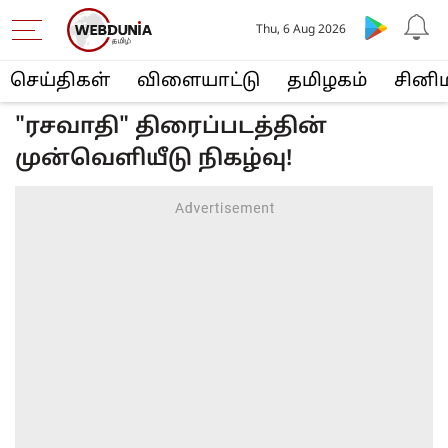
Thu, 6 Aug 2026
செய்திகள்
விளையா‌ட்டு
த‌மிழக‌ம்
சினி
"ரசவாதி" திரைப்படத்தின்
முன்வெளியீடு நிகழ்வு!