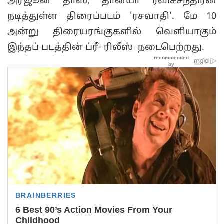
அர்ஜூன் தாஸ், தான்யா ரவிச்சந்திரன்
நடித்துள்ள திரைப்படம் 'ரசவாதி'. மே 10
அன்று திரையரங்குகளில் வெளியாகும்
இந்தப் படத்தின் ப்ரீ- ரிலீஸ் நடைபெற்றது.