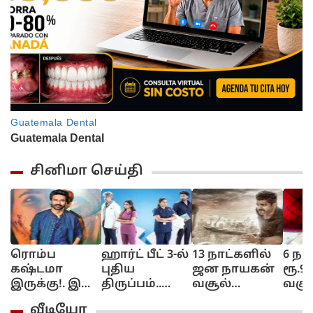
சினிமா செய்தி
ரொம்ப
ஹார்ட் பீட் 3-ல்
13 நாட்களில்
6 நா
கஷ்டமா
புதிய
ஜன நாயகன்
ரூ.9
இருக்கு!. இது
திருப்பம்..
வசூல்
வசூல
உங்களுக்கு
இந்த வார
எவ்வளவு?
பாக்
வீடியோ