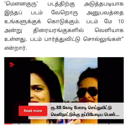
'மெளனகுரு' படத்திற்கு அடுத்தபடியாக
இந்தப் படம் வேறொரு அனுபவத்தை
உங்களுக்குக் கொடுக்கும். படம் மே 10
அன்று திரையரங்குகளில் வெளியாக
உள்ளது. படம் பார்த்துவிட்டு சொல்லுங்கள்"
என்றார்.
ரூ.88 கோடி மோசடி செய்துவிட்டு
Read more
வெளிநாட்டுக்கு தப்பியோடிய பெண்
கணவருடன் கைது... சிபிஐ அதிரடி