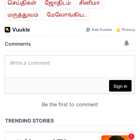
செய்திகள்
ஜோ‌திட‌ம்
சினிமா
மரு‌த்துவ‌ம்
மேலோங்கிய..