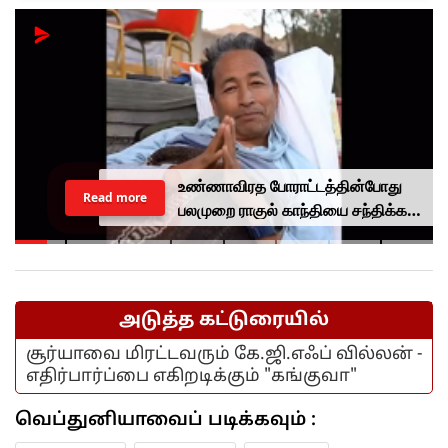
உண்ணாவிரத போராட்டத்தின்போது
Read more
பலமுறை ராகுல் காந்தியை சந்திக்க
முயன்றாரா சோனம் வாங்சுக்
மனைவி.. ஆனால் பலனில்லை...
அடுத்த கட்டுரையில்
சூர்யாவை மிரட்டவரும் கே.ஜி.எஃப் வில்லன் -
எதிர்பார்ப்பை எகிறடிக்கும் "கங்குவா"
வெப்துனியாவைப் படிக்கவும் :