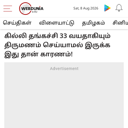
Sat, 8 Aug 2026
செய்திகள்
விளையா‌ட்டு
த‌மிழக‌ம்
சினி
கில்லி தங்கச்சி 33 வயதாகியும்
திருமணம் செய்யாமல் இருக்க
இது தான் காரணம்!