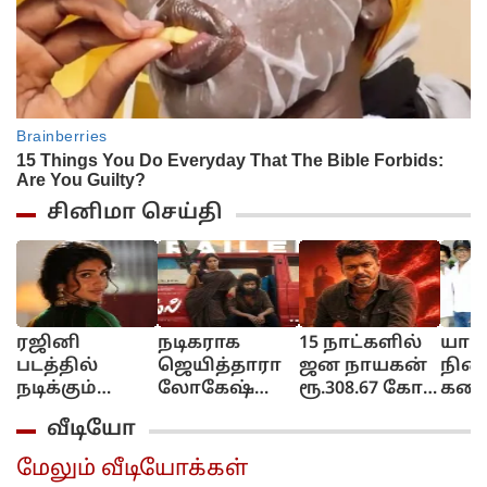
சினிமா செய்தி
ரஜினி
நடிகராக
15 நாட்களில்
யார
படத்தில்
ஜெயித்தாரா
ஜன நாயகன்
நின
நடிக்கும்
லோகேஷ்
ரூ.308.67 கோடி
கடை
ஸ்ரீலீலா!..
கனகராஜ்?!..
வசூல்
விஜ
வீடியோ
பரபர
டிசி டிவிட்டர்
திறந
அப்டேட்!...
விமர்சனம்...
விஷ
மேலும் வீடியோக்கள்
நெகிழ