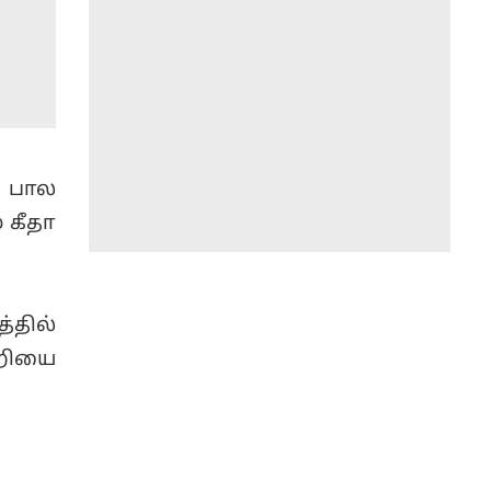
, பால
 கீதா
்தில்
றியை