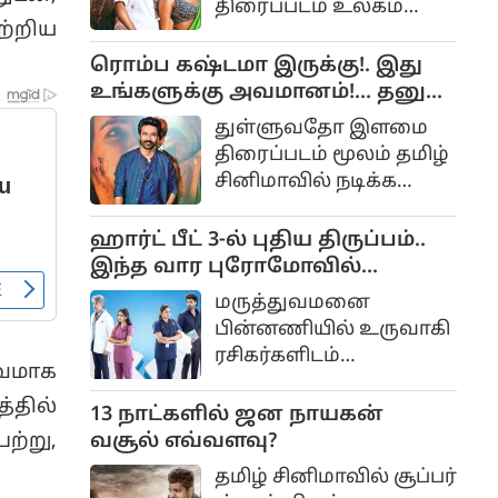
திரைப்படம் உலகம்
பற்றிய
முழுவதும்
வெற்றிகரமாக
ரொம்ப கஷ்டமா இருக்கு!. இது
ஓடிக்கொண்டிருக்கிறது.
உங்களுக்கு அவமானம்!... தனுஷ்
ரசிகர்களிடையே நல்ல
கோபம்!..
துள்ளுவதோ இளமை
வரவேற்பைப்
திரைப்படம் மூலம் தமிழ்
சினிமாவில் நடிக்க
துவங்கியவர் தனுஷ்
ஹார்ட் பீட் 3-ல் புதிய திருப்பம்..
இந்த வார புரோமோவில்
களமிறங்கிய காயத்ரி!
மருத்துவமனை
பின்னணியில் உருவாகி
ரசிகர்களிடம்
்வமாக
மிகப்பெரிய
தில்
வரவேற்பைப் பெற்ற
13 நாட்களில் ஜன நாயகன்
வெப் தொடராக ஹார்ட்
வசூல் எவ்வளவு?
ற்று,
பீட் திகழ்கிறது. ஜியோ
தமிழ் சினிமாவில் சூப்பர்