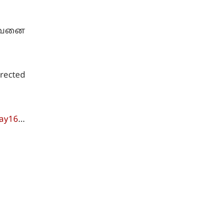
ைவனை
rected
ay16
…