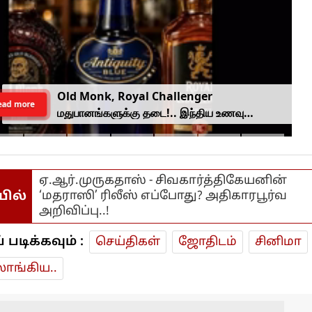
Old Monk, Royal Challenger
ead more
மதுபானங்களுக்கு தடை!.. இந்திய உணவு
பாதுகாப்பு ஆணையம் அதிரடி.
ஏ.ஆர்.முருகதாஸ் - சிவகார்த்திகேயனின்
யில்
‘மதராஸி’ ரிலீஸ் எப்போது? அதிகாரபூர்வ
அறிவிப்பு..!
டிக்கவும் :
செய்திகள்
ஜோ‌திட‌ம்
சினிமா
ாங்கிய..