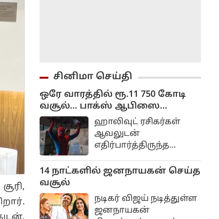
சினிமா செய்தி
ஒரே வாரத்தில் ரூ.11 750 கோடி
வசூல்... பாக்ஸ் ஆபிஸை
கலக்கும் ஸ்பைடர்-மேன்:
ஹாலிவுட் ரசிகர்கள்
பிராண்ட் நியூ டே
ஆவலுடன்
எதிர்பார்த்திருந்த
ஸ்பைடர்-மேன்: பிராண்ட்
நியூ டே திரைப்படம்
14 நாட்களில் ஜனநாயகன் செய்த
உலகம் முழுவதும்
வசூல்
சூரி,
வெற்றிகரமாக
நடிகர் விஜய் நடித்துள்ள
றார்.
திரையரங்குகளில்
ஜனநாயகன்
டன்,