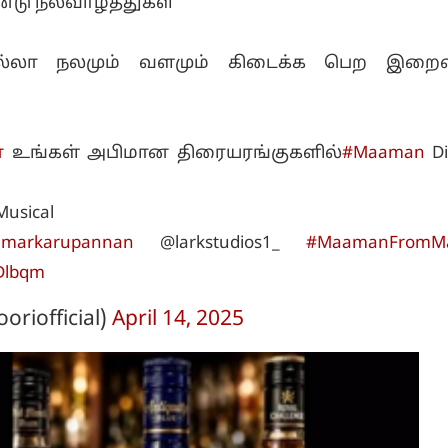
்டு நல்வாழ்த்துகள்
எல்லா நலமும் வளமும் கிடைக்க பெற இற
்
உங்கள் அபிமான திரையரங்குகளில்
#Maaman
Di
usical
markarupannan
@larkstudios1_
#MaamanFromM
pDlbqm
oriofficial)
April 14, 2025