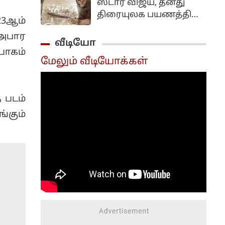
ஸ்டார் விஜய், தனது
திரையுலக பயணத்தில்
023ஆம்
ஏராளமான வெற்றிப்
 அபார
படங்களை
வீடியோ
வழங்கியுள்ளார். பூவே
பாகம்
மேலும் வீடியோக்கள்
உனக்காக, காதலுக்கு
 படம்
்கும்