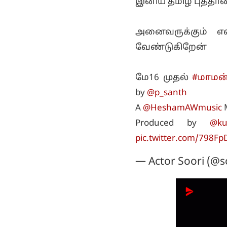
இனிய தமிழ் புத்தாண
அனைவருக்கும் 
வேண்டுகிறேன்
மே16 முதல்
#மாமன
by
@p_santh
A
@HeshamAWmusic
M
Produced by
@ku
pic.twitter.com/798F
— Actor Soori (@so