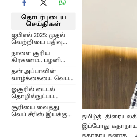
தொடர்புடைய
செய்திகள்
ஐபிஎல் 2025: முதல்
வெற்றியை பதிவு
செய்தது குஜராத்..
நாளை சூரிய
தொடரும் மும்பையின்
கிரகணம்.. பழனி
சோகம்..!
முருகன் கோவிலில்
தன் அப்பாவின்
பக்தர்கள்
வாழ்க்கையை வெப்
தரிசனத்துக்கு
சீரிஸாக எடுக்கும்
அனுமதி உண்டா?
ஓசூரில் டைடல்
சூரி… இயக்குனர்
தொழில்நுட்பப்
இவர்தான்!
பூங்கா..! தமிழ்நாடு
சூரியை வைத்து
பட்ஜெட்டில் அறிவிப்பு
வெப் சீரிஸ் இயக்கும்
தமிழ்த் திரையுல
விக்ரம் சுகுமாரன்!
இப்போது கதாநாயகன
கதாநாயகனாக அவர