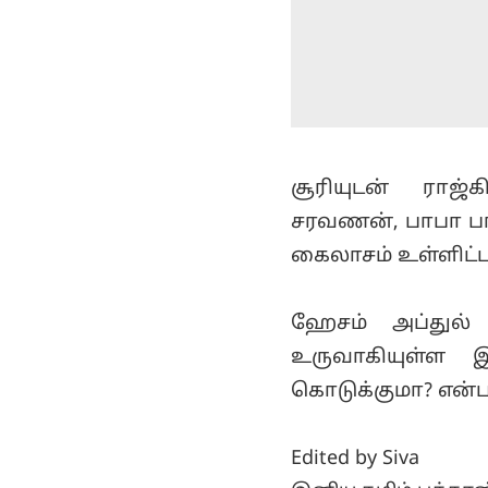
சூரியுடன் ராஜ்
சரவணன், பாபா பாஸ்
கைலாசம் உள்ளிட்ட 
ஹேசம் அப்துல் 
உருவாகியுள்ள இ
கொடுக்குமா? என்ப
Edited by Siva