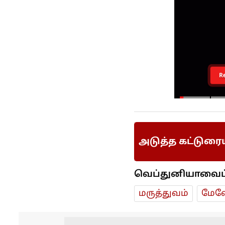
R
அடுத்த கட்டுரை
வெப்துனியாவைப் ப
மரு‌த்துவ‌ம்
மேலே