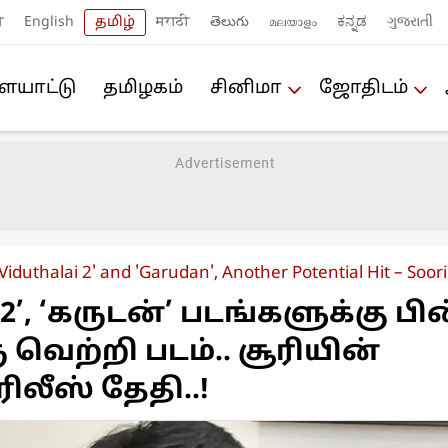
ी
English
தமிழ்
मराठी
తెలుగు
മലയാളം
ಕನ್ನಡ
ગુજરાતી
யா‌ட்டு
த‌மிழக‌ம்
சினிமா
ஜோ‌திட‌ம்
'Viduthalai 2' and 'Garudan', Another Potential Hit – So
’, ‘கருடன்’ படங்களுக்கு பின
ெற்றி படம்.. சூரியின்
ிலீஸ் தேதி..!