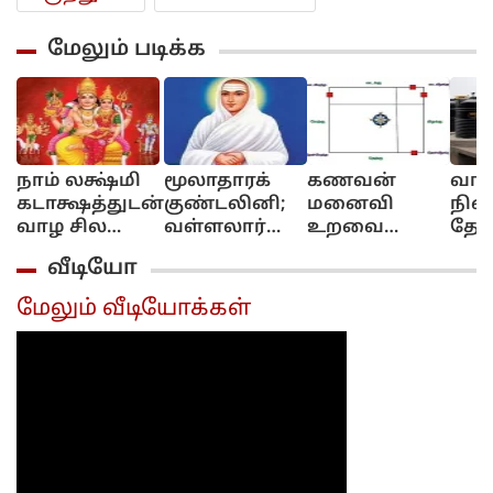
மேலும் படிக்க
நாம் லக்ஷ்மி
மூலாதாரக்
கணவன்
வாஸ
கடாக்ஷத்துடன்
குண்டலினி;
மனைவி
நிலை
வாழ சில
வள்ளலார்
உறவை
தேக்
மந்திரங்கள்...!
அருளுரை
மேம்படுத்தும்
தொட
வீடியோ
குபேர மூலை!
அமை
முற
மேலும் வீடியோக்கள்