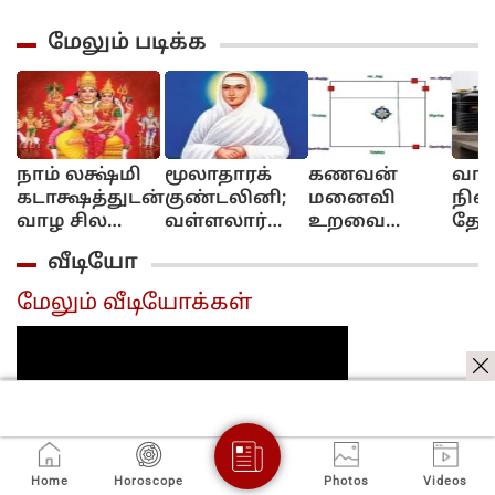
மேலும் படிக்க
நாம் லக்ஷ்மி
மூலாதாரக்
கணவன்
வாஸ
கடாக்ஷத்துடன்
குண்டலினி;
மனைவி
நிலை
வாழ சில
வள்ளலார்
உறவை
தேக்
மந்திரங்கள்...!
அருளுரை
மேம்படுத்தும்
தொட
வீடியோ
குபேர மூலை!
அமை
முற
மேலும் வீடியோக்கள்
Home
Horoscope
Photos
Videos