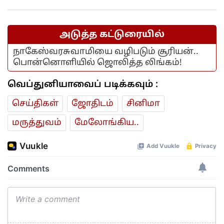
அடுத்த கட்டுரையில்
நாகேஸ்வரசுவாமியை வழிபடும் சூரியன்..
பொன்னொளியில் ஜொலித்த லிங்கம்!
வெப்துனியாவைப் படிக்கவும் :
செய்திகள்
ஜோ‌திட‌ம்
சினிமா
மரு‌த்துவ‌ம்
மேலோங்கிய..