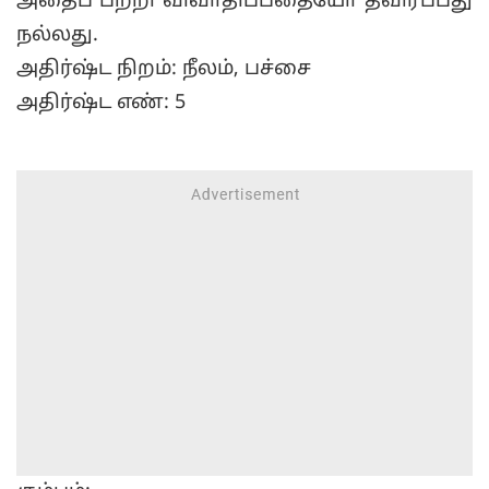
அதைப் பற்றி விவாதிப்பதையோ தவிர்ப்பது
நல்லது.
அதிர்ஷ்ட நிறம்: நீலம், பச்சை
அதிர்ஷ்ட எண்: 5