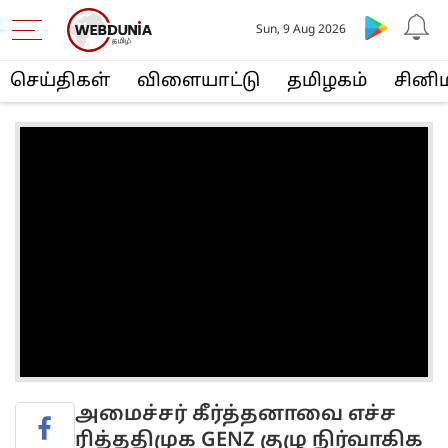
Sun, 9 Aug 2026
செய்திகள்
விளையா‌ட்டு
த‌மிழக‌ம்
சினி
அமைச்சர் கீர்த்தனாவை எச்ச
ரித்ததிமுக GENZ குழு நிர்வாகிக