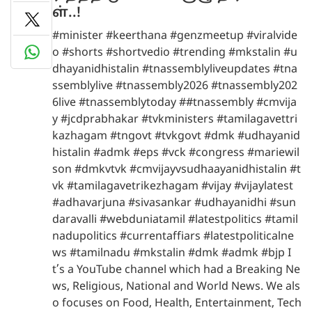
ள்..!
#minister #keerthana #genzmeetup #viralvide
o #shorts #shortvedio #trending #mkstalin #u
dhayanidhistalin #tnassemblyliveupdates #tna
ssemblylive #tnassembly2026 #tnassembly202
6live #tnassemblytoday ##tnassembly #cmvija
y #jcdprabhakar #tvkministers #tamilagavettri
kazhagam #tngovt #tvkgovt #dmk #udhayanid
histalin #admk #eps #vck #congress #mariewil
son #dmkvtvk #cmvijayvsudhaayanidhistalin #t
vk #tamilagavetrikezhagam #vijay #vijaylatest
#adhavarjuna #sivasankar #udhayanidhi #sun
daravalli #webduniatamil #latestpolitics #tamil
nadupolitics #currentaffiars #latestpoliticalne
ws #tamilnadu #mkstalin #dmk #admk #bjp I
t’s a YouTube channel which had a Breaking Ne
ws, Religious, National and World News. We als
o focuses on Food, Health, Entertainment, Tech