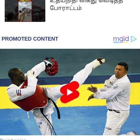
உதயநிதி கைது வெடித்த
போராட்டம்