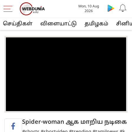
Mon, 10 Aug
2026
செய்திகள்
விளையா‌ட்டு
த‌மிழக‌ம்
சினி
Spider-woman ஆக மாறிய நடிகை