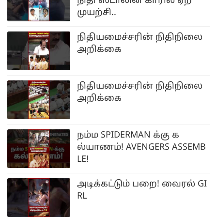
நிதி ஸ்டாலின் காரில் ஏற
முயற்சி..
நிதியமைச்சரின் நிதிநிலை
அறிக்கை
நிதியமைச்சரின் நிதிநிலை
அறிக்கை
நம்ம SPIDERMAN க்கு க
ல்யாணம்! AVENGERS ASSEMB
LE!
அடிக்கட்டும் பறை! வைரல் GI
RL