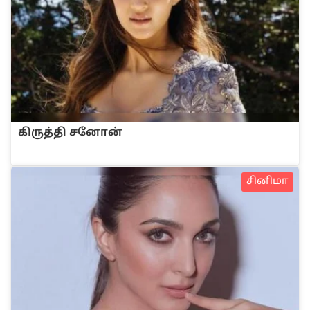
கிருத்தி சனோன்
சினிமா