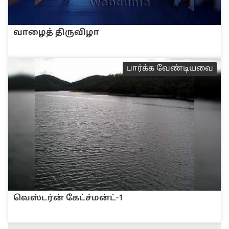
வாழை‌த் ‌திரு‌விழா
பா‌ர்‌க்க வே‌ண்டியவை
வெஸ்டர்ன் கேட்ச்மன்ட்-1