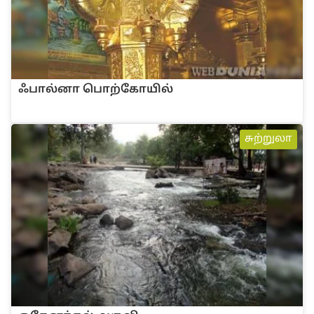
ஃபா‌ல்னா பொ‌ற்கோ‌யி‌ல்
சுற்றுலா