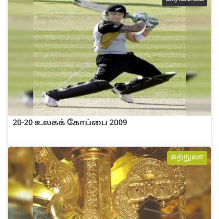
20-20 உலக‌க் கோ‌ப்பை 2009
சுற்றுலா