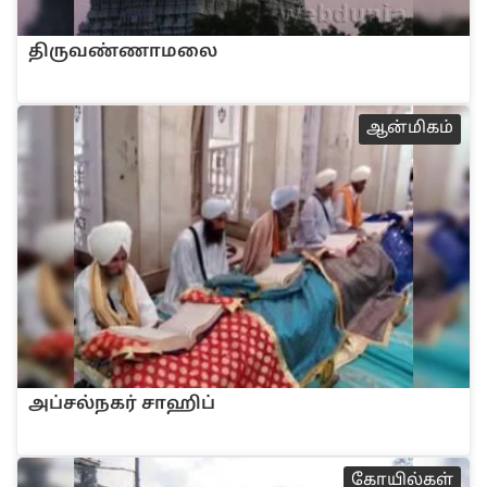
‌திருவ‌ண்ணாமலை
ஆன்மிகம்
அ‌ப்ச‌ல்நக‌ர் சா‌ஹ‌ி‌ப்
கோ‌யி‌ல்க‌ள்