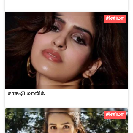
சினிமா
சாக்ஷி மாலிக்
சினிமா