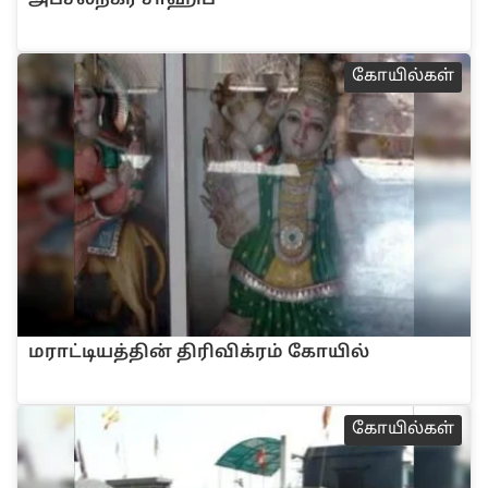
அ‌ப்ச‌ல்நக‌ர் சா‌ஹ‌ி‌ப்
கோ‌யி‌ல்க‌ள்
மரா‌ட்டிய‌த்‌தி‌ன் ‌தி‌ரி‌வி‌க்ர‌ம் கோ‌யி‌ல்
கோ‌யி‌ல்க‌ள்