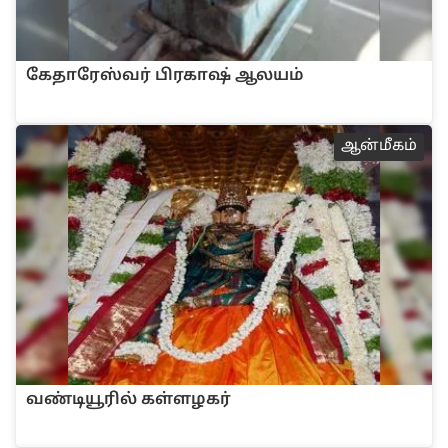
கேதாரே‌ஸ்வ‌ர் ‌பிரகா‌ஷ‌் ஆலய‌ம்
ஆ‌ன்‌மீக‌ம்
வ‌ண்டியூ‌ரி‌ல் க‌ள்ளழக‌ர்