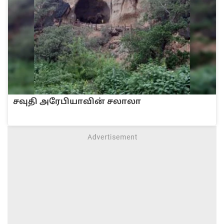
சவு‌தி அரே‌‌பியா‌வி‌ன் சலாலா