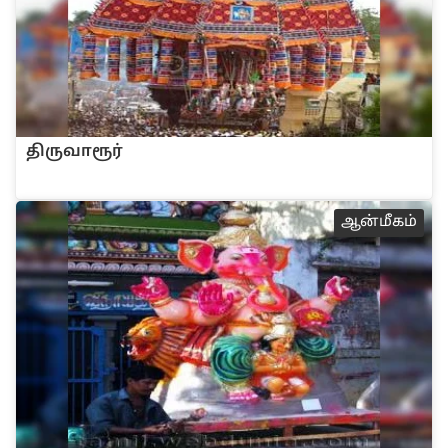
‌திருவாரூ‌ர்
ஆ‌ன்‌மீக‌ம்