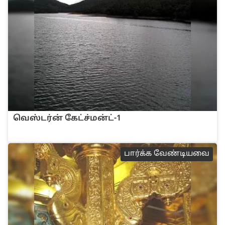
வெஸ்டர்ன் கேட்ச்மன்ட்-1
பா‌ர்‌க்க வே‌ண்டியவை