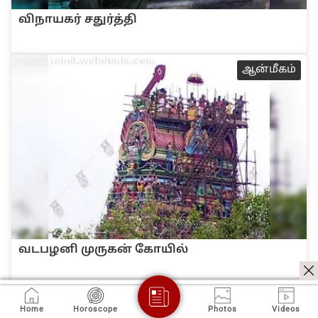
விநாயகர் சதுர்த்தி
ஆ‌ன்‌மீக‌ம்
வடபழனி முருகன் கோயில்
ஆ‌ன்‌மீக‌ம்
Home
Horoscope
Photos
Videos