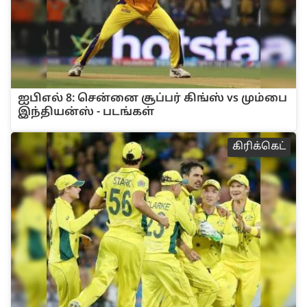
ஐபிஎல் 8: சென்னை சூப்பர் கிங்ஸ் vs மும்பை
இந்தியன்ஸ் - படங்கள்
‌‌கி‌ரி‌க்கெ‌ட்