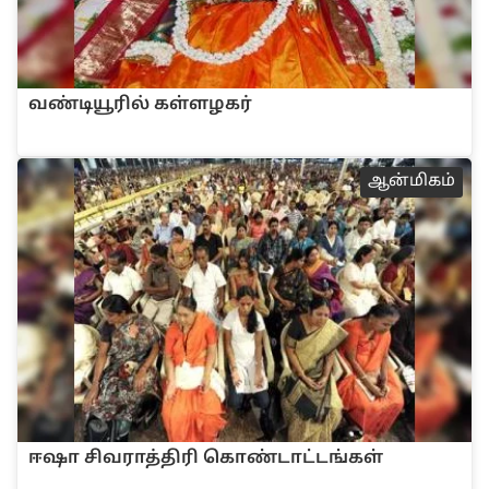
வ‌ண்டியூ‌ரி‌ல் க‌ள்ளழக‌ர்
ஆன்மிகம்
ஈஷா ‌சிவரா‌த்‌தி‌ரி கொ‌ண்டா‌ட்ட‌ங்க‌ள்