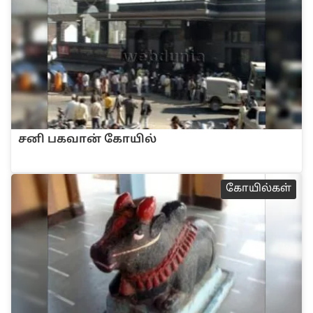
ச‌னி பகவா‌ன் கோ‌யி‌ல்
கோ‌யி‌ல்க‌ள்