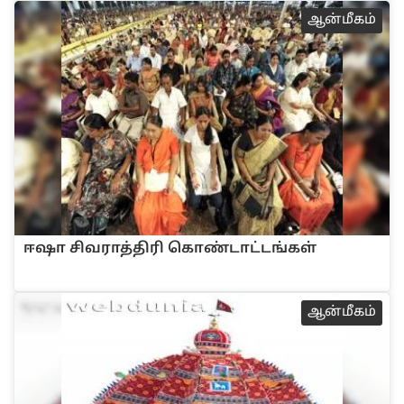
ஆ‌ன்‌மீக‌ம்
ஈஷா ‌சிவரா‌த்‌தி‌ரி கொ‌ண்டா‌ட்ட‌ங்க‌ள்
ஆ‌ன்‌மீக‌ம்