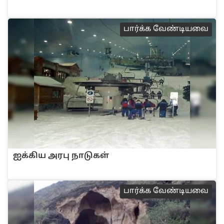
பா‌ர்‌க்க வே‌ண்டியவை
ஐ‌‌க்‌கிய அரபு நாடுக‌ள்
பா‌ர்‌க்க வே‌ண்டியவை