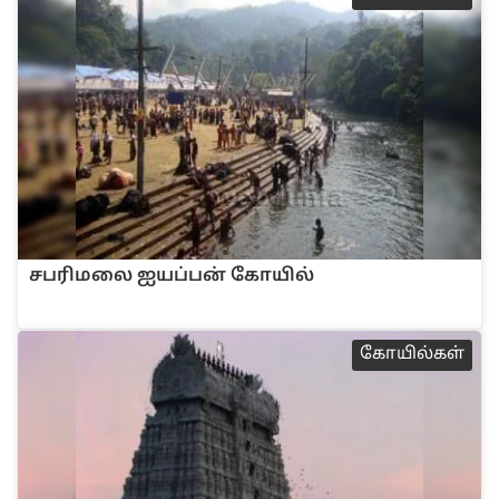
சப‌ரிமலை ஐய‌ப்ப‌ன் கோ‌யி‌ல்
கோ‌யி‌ல்க‌ள்