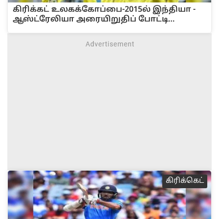
கிரிக்கட் உலகக்கோப்பை-2015ல் இந்தியா -
ஆஸ்ட்ரேலியா அரையிறுதிப் போட்டி
படங்கள்!
‌‌கி‌ரி‌க்கெ‌ட்