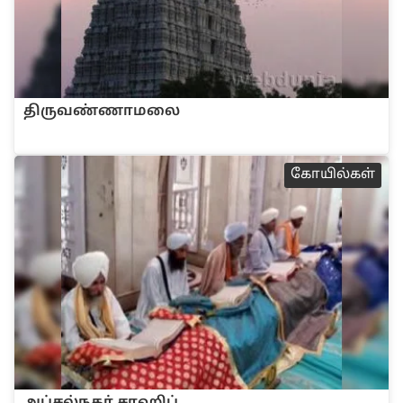
‌திருவ‌ண்ணாமலை
கோ‌யி‌ல்க‌ள்