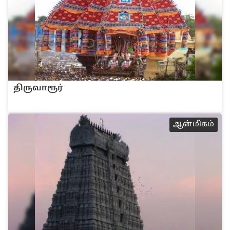
‌திருவாரூ‌ர்
ஆன்மிகம்