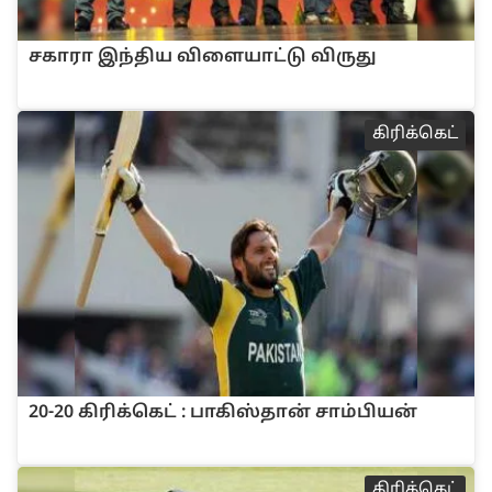
சகாரா இ‌ந்‌திய ‌விளையா‌ட்டு ‌விருது
‌‌கி‌ரி‌க்கெ‌ட்
20-20 ‌‌கி‌ரி‌க்கெ‌ட் : பா‌கி‌‌‌ஸ்தா‌ன் சா‌ம்‌பிய‌ன்
‌‌கி‌ரி‌க்கெ‌ட்