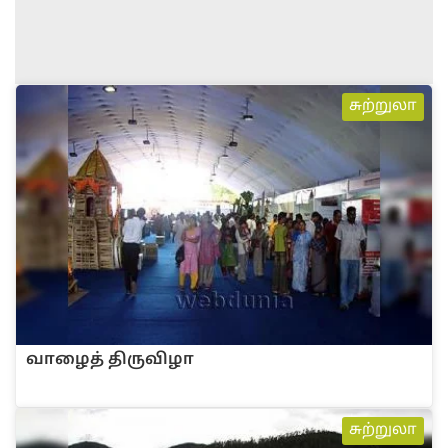
சுற்றுலா
வாழை‌த் ‌திரு‌விழா
சுற்றுலா