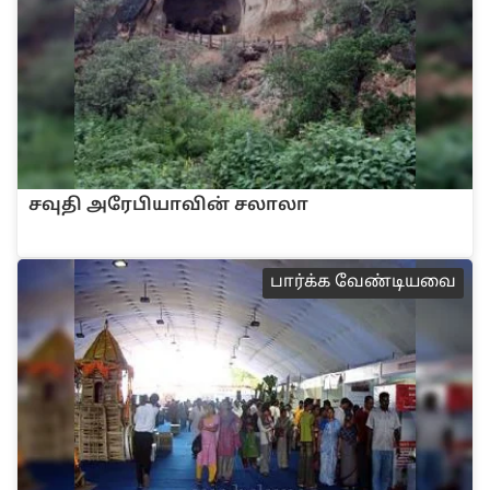
சவு‌தி அரே‌‌பியா‌வி‌ன் சலாலா
பா‌ர்‌க்க வே‌ண்டியவை