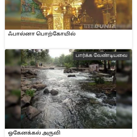
ஃபா‌ல்னா பொ‌ற்கோ‌யி‌ல்
பா‌ர்‌க்க வே‌ண்டியவை
ஒகேன‌க்க‌ல் அரு‌வி