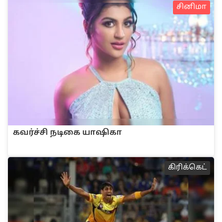
சினிமா
கவர்ச்சி நடிகை யாஷிகா
‌‌கி‌ரி‌க்கெ‌ட்