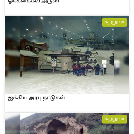
ஒகேன‌க்க‌ல் அரு‌வி
சுற்றுலா
ஐ‌‌க்‌கிய அரபு நாடுக‌ள்
சுற்றுலா