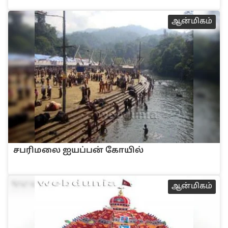
ஆன்மிகம்
சப‌ரிமலை ஐய‌ப்ப‌ன் கோ‌யி‌ல்
ஆன்மிகம்