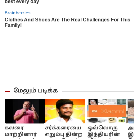
மேலும் படிக்க
கலரை
சர்க்கரையை
ஒவ்வொரு
அழ
மாற்றினார்
எறும்பு தின்ற
இந்தியரின்
இறை