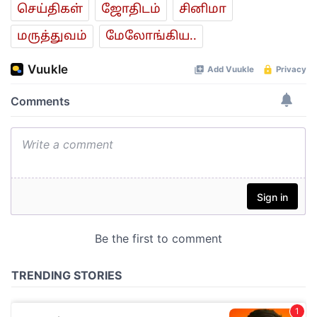
செய்திகள்
ஜோ‌திட‌ம்
சினிமா
மரு‌த்துவ‌ம்
மேலோங்கிய..