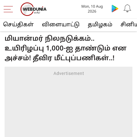
Mon, 10 Aug
2026
செய்திகள்
விளையா‌ட்டு
த‌மிழக‌ம்
சினி
மியான்மர் நிலநடுக்கம்..
உயிரிழப்பு 1,000-ஐ தாண்டும் என
அச்சம்! தீவிர மீட்புப்பணிகள்..!