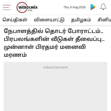
Thu, 6 Aug 2026
செய்திகள்
விளையா‌ட்டு
த‌மிழக‌ம்
சினி
நேபாளத்தில் தொடர் போராட்டம்..
பிரபலங்களின் வீடுகள் தீவைப்பு..
முன்னாள் பிரதமர் மனைவி
மரணம்