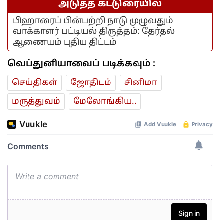
அடுத்த கட்டுரையில்
பிஹாரைப் பின்பற்றி நாடு முழுவதும்
வாக்காளர் பட்டியல் திருத்தம்: தேர்தல்
ஆணையம் புதிய திட்டம்
வெப்துனியாவைப் படிக்கவும் :
செய்திகள்
ஜோ‌திட‌ம்
சினிமா
மரு‌த்துவ‌ம்
மேலோங்கிய..