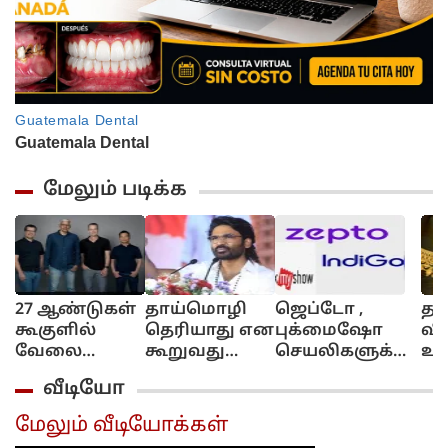
மேலும் படிக்க
27 ஆண்டுகள்
தாய்மொழி
ஜெப்டோ ,
தங
கூகுளில்
தெரியாது என
புக்மைஷோ
வி
வேலை
கூறுவது
செயலிகளுக்கு
உயர
செய்தவர்
அவமானம்..
லட்சக்கணக்கில்
இ
வீடியோ
ராஜினாமா..
தமிழ்
அபராதம்
நி
இந்திய
படியுங்கள்..
விதித்த மத்திய
என
மேலும் வீடியோக்கள்
நண்பருடன்
வருங்கால
அரசு.. என்ன