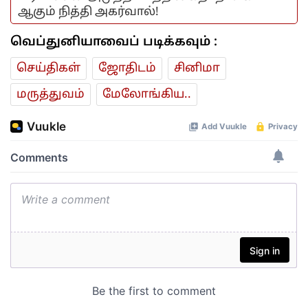
ஆகும் நித்தி அகர்வால்!
வெப்துனியாவைப் படிக்கவும் :
செய்திகள்
ஜோ‌திட‌ம்
சினிமா
மரு‌த்துவ‌ம்
மேலோங்கிய..