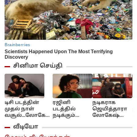
சினிமா செய்தி
டிசி படத்தின்
ரஜினி
நடிகராக
1
முதல் நாள்
படத்தில்
ஜெயித்தாரா
ஜ
வசூல்...லோகேஷ்
நடிக்கும்
லோகேஷ்
ர
கனகராஜ் செஞ்ச
ஸ்ரீலீலா!..
கனகராஜ்?!..
வ
வீடியோ
தரமான சம்பவம்!
பரபர
டிசி டிவிட்டர்
அப்டேட்!...
விமர்சனம்...