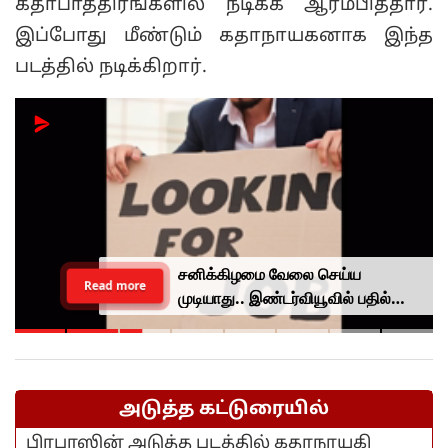
கதாபாத்திரங்களில் நடிக்க ஆரம்பித்தார்.
இப்போது மீண்டும் கதாநாயகனாக இந்த
படத்தில் நடிக்கிறார்.
சனிக்கிழமை வேலை செய்ய
Read more
முடியாது.. இண்டர்வியூவில் பதில்
சொன்ன இளைஞருக்கு வேலை
கொடுத்த முதலாளி...
அடுத்த கட்டுரையில்
பிரபாஸின் அடுத்த படத்தில் கதாநாயகி