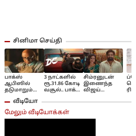
சினிமா செய்தி
பாக்ஸ்
3 நாட்களில்
சிம்ரனுடன்
ப்ர
ஆபிஸில்
ரூ.31.86 கோடி
இணைந்த
கொ
தடுமாறும்
வசூல்.. பாக்ஸ்
விஜய்
ரில
மாதவனின்
ஆபிஸில்
சேதுபதி.. தி
யஷ
வீடியோ
ஜி.டி.என்
மாஸ் காட்டும்
நகரின் நடந்த
கா
லோகேஷின்
பிரமாண்டமான
மி
மேலும் வீடியோக்கள்
டிசி !
விழா...
தாக
கொ
பதி