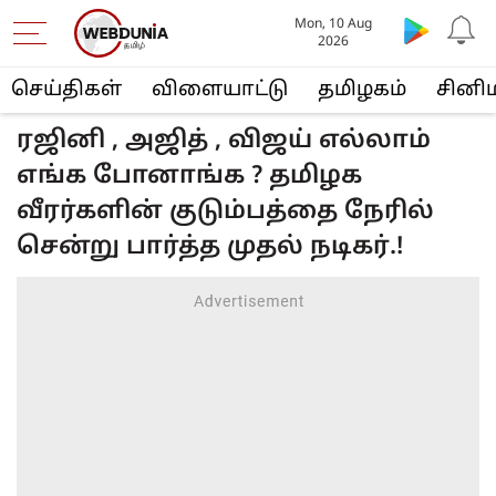
Mon, 10 Aug
2026
செய்திகள்
விளையா‌ட்டு
த‌மிழக‌ம்
சினி
ரஜினி , அஜித் , விஜய் எல்லாம்
எங்க போனாங்க ? தமிழக
வீரர்களின் குடும்பத்தை நேரில்
சென்று பார்த்த முதல் நடிகர்.!