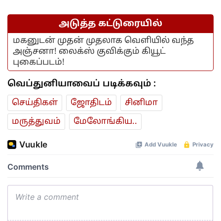
அடுத்த கட்டுரையில்
மகனுடன் முதன் முதலாக வெளியில் வந்த
அஞ்சனா! லைக்ஸ் குவிக்கும் கியூட்
புகைப்படம்!
வெப்துனியாவைப் படிக்கவும் :
செய்திகள்
ஜோ‌திட‌ம்
சினிமா
மரு‌த்துவ‌ம்
மேலோங்கிய..