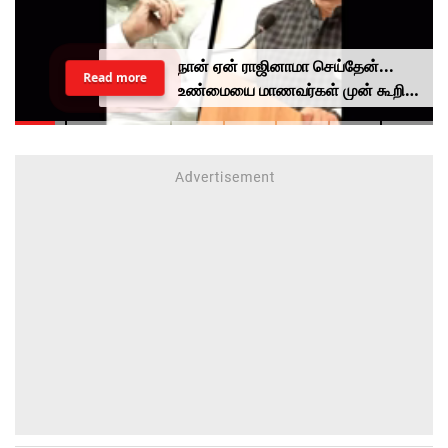
ஆண்களை அந்தரங்கமாக
Read more
புகைப்படம், வீடியோ எடுத்து மிரட்டிய
பெண்.. கோடிக்கணக்கில் மோசடி...