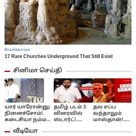
சினிமா செய்தி
யார் யாரோன்னு
தமிழ் படம் 3
தல எப்ப
ஆ
நினைச்சோம்!.
விரைவில்
வந்தாலும்
ர
கடைசியா நம்ம
ஸ்டார்ட்!..
மாஸ்தான்!..
விஜய்தான்
மிர்ச்சி சிவா
டேர் டெவில்
ப
வீடியோ
திறந்துவைப்பார்!.
கொடுத்த
ரிலீஸுக்கு
D