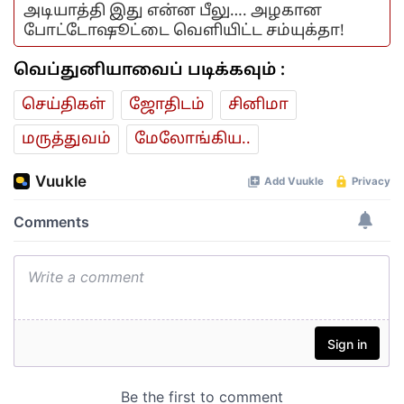
அடியாத்தி இது என்ன பீலு…. அழகான
போட்டோஷூட்டை வெளியிட்ட சம்யுக்தா!
வெப்துனியாவைப் படிக்கவும் :
செய்திகள்
ஜோ‌திட‌ம்
சினிமா
மரு‌த்துவ‌ம்
மேலோங்கிய..