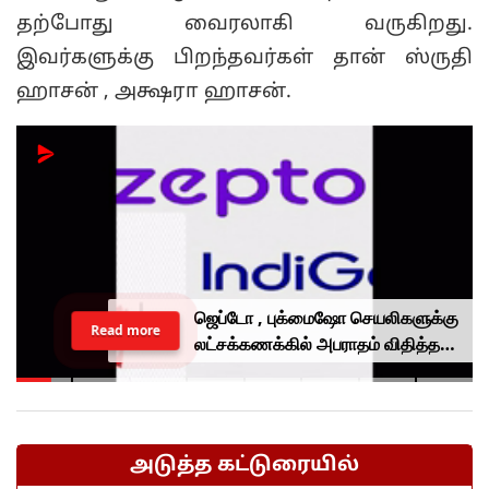
தற்போது வைரலாகி வருகிறது.
இவர்களுக்கு பிறந்தவர்கள் தான் ஸ்ருதி
ஹாசன் , அக்ஷரா ஹாசன்.
ஜெப்டோ , புக்மைஷோ செயலிகளுக்கு
Read more
லட்சக்கணக்கில் அபராதம் விதித்த
மத்திய அரசு.. என்ன காரணம்?
அடுத்த கட்டுரையில்