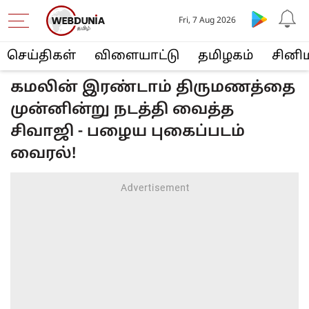
Fri, 7 Aug 2026
செய்திகள்
விளையா‌ட்டு
த‌மிழக‌ம்
சினி
கமலின் இரண்டாம் திருமணத்தை
முன்னின்று நடத்தி வைத்த
சிவாஜி - பழைய புகைப்படம்
வைரல்!