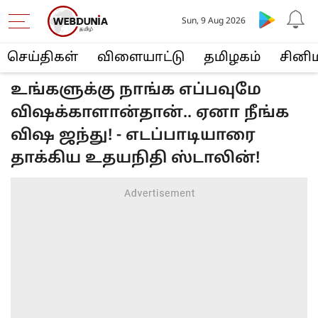
Sun, 9 Aug 2026
செய்திகள்
விளையா‌ட்டு
த‌மிழக‌ம்
சினி
உங்களுக்கு நாங்க எப்பவுமே
விஷக்காளான்தான்.. ஏனா நீங்க
விஷ ஜந்து! - எடப்பாடியாரை
தாக்கிய உதயநிதி ஸ்டாலின்!