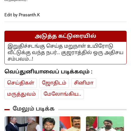
Edit by Prasanth.K
அடுத்த கட்டுரையில்
இறுதிச்சடங்கு செய்த மறுநாள் உயிரோடு
வீட்டுக்கு வந்த நபர்.. குஜராத்தில் ஒரு அதிசய
சம்பவம்..!
வெப்துனியாவைப் படிக்கவும் :
செய்திகள்
ஜோ‌திட‌ம்
சினிமா
மரு‌த்துவ‌ம்
மேலோங்கிய..
மேலும் படிக்க