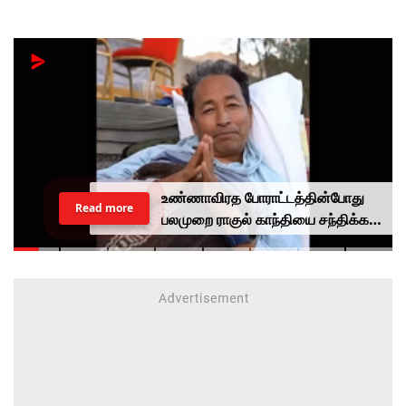
உண்ணாவிரத போராட்டத்தின்போது
Read more
பலமுறை ராகுல் காந்தியை சந்திக்க
முயன்றாரா சோனம் வாங்சுக்
மனைவி.. ஆனால் பலனில்லை...