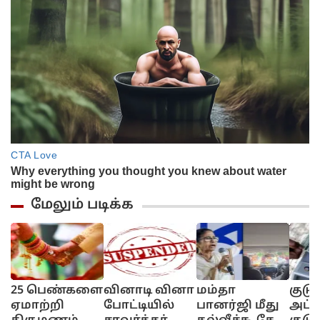
மேலும் படிக்க
25 பெண்களை
வினாடி வினா
மம்தா
குடு
ஏமாற்றி
போட்டியில்
பானர்ஜி மீது
அட்