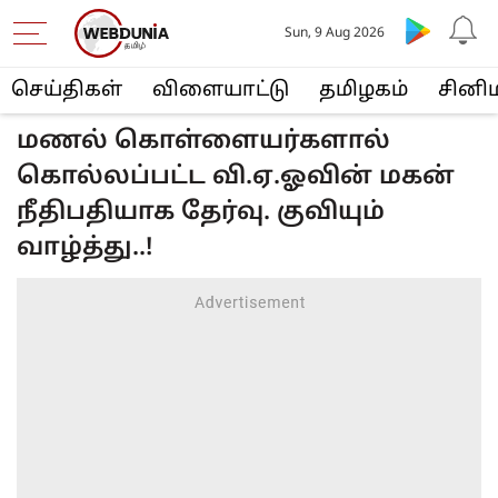
Sun, 9 Aug 2026
செய்திகள்
விளையா‌ட்டு
த‌மிழக‌ம்
சினி
மணல் கொள்ளையர்களால்
கொல்லப்பட்ட வி.ஏ.ஓவின் மகன்
நீதிபதியாக தேர்வு. குவியும்
வாழ்த்து..!