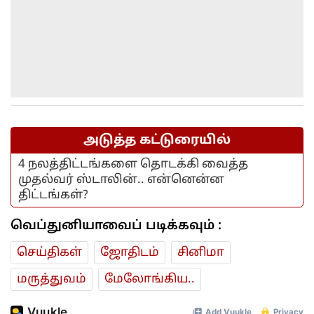
அடுத்த கட்டுரையில்
4 நலத்திட்டங்களை தொடக்கி வைத்த
முதல்வர் ஸ்டாலின்.. என்னென்ன
திட்டங்கள்?
வெப்துனியாவைப் படிக்கவும் :
செய்திகள்
ஜோ‌திட‌ம்
சினிமா
மரு‌த்துவ‌ம்
மேலோங்கிய..