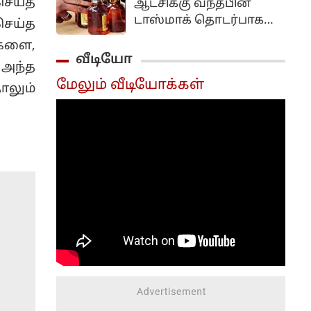
செய்த
ஆட்சிக்கு வந்தபின்
கோடீஸ்வரனாகவோ
டாஸ்மாக் தொடர்பாக
ெய்த
மாறிவிடமாட்டோமோ
பல நடவடிக்கைகள்
என்கிற ஆசையும்
ைகளை,
எடுக்கப்பட்டு வருகிறது.
வீடியோ
எதிர்பார்ப்புமே இதற்கு
அந்த
காரணம்
மேலும் வீடியோக்கள்
லும்