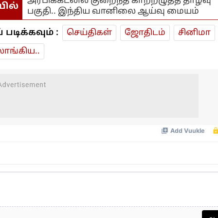
அரபிக்கடலில் குறைந்த காற்றழுத்த தாழ்வு
யில்
பகுதி.. இந்திய வானிலை ஆய்வு மையம்
டிக்கவும் :
செய்திகள்
ஜோ‌திட‌ம்
சினிமா
ாங்கிய..