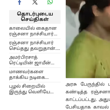
தொடர்புடைய
செய்திகள்
காலையில் கைதான
ரஞ்சனா நாச்சியார்
மாலையில்
ரஞ்சனா நாச்சியார்
விடுதலை.. என்ன
செய்தது தவறுதான்..
நடந்தது?
ஆனால்.. பாஜக
அமர்பிரசாத்
பிரபலத்தின் கருத்து..!
ரெட்டியின் ஜாமீன்
மனு தள்ளுபடி!
மாணவர்களை
தாக்கிய நடிகை
ரஞ்சனா நாச்சியார்
அரசு பேருந்தில்
புழல் சிறையில்
கைது...
கண்டித்த ரஞ்சனா
இருந்து வெளியே
வந்தார் டி.டி.எஃப்.
காட்டப்பட்டது. அ
வாசன்
பேசியதாக காவல் 