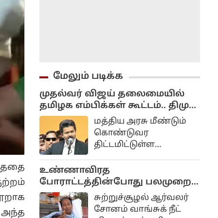
மேலும் படிக்க
முதல்வர் விஜய் தலைமையில்
தமிழக எம்பிக்கள் கூட்டம்.. திமுக,
அதிமுக எம்பிக்கள்
மத்திய அரசு மீண்டும்
வருவார்களா?
கொண்டுவர
திட்டமிட்டுள்ள
நாடாளுமன்ற தொகுதி
ய்ததை
மறுசீரமைப்பு
உண்ணாவிரத
மசோதாவால்
போராட்டத்தின்போது பலமுறை
ற்றம்
தமிழ்நாட்டிற்கு ஏற்படும்
ராகுல் காந்தியை சந்திக்க
தூறாக
சுற்றுச்சூழல் ஆர்வலர்
அரசியல் மற்றும்
முயன்றாரா சோனம் வாங்சுக்
சோனம் வாங்சுக் நீட்
 அந்த
பிரதிநிதித்துவ
மனைவி.. ஆனால் பலனில்லை...