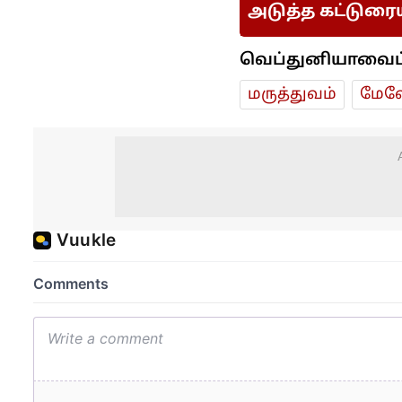
அடுத்த கட்டுரை
வெப்துனியாவைப் ப
மரு‌த்துவ‌ம்
மேலே