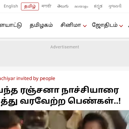
English
தமிழ்
मराठी
తెలుగు
മലയാളം
ಕನ್ನಡ
ગુજરાતી
யா‌ட்டு
த‌மிழக‌ம்
சினிமா
ஜோ‌திட‌ம்
chiyar invited by people
வந்த ரஞ்சனா நாச்சியாரை
ுத்து வரவேற்ற பெண்கள்..!