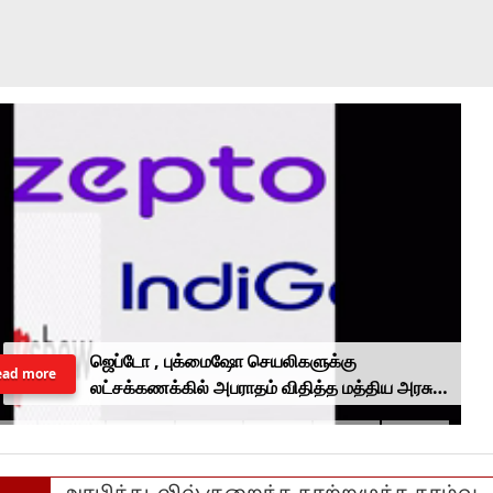
ஜெப்டோ , புக்மைஷோ செயலிகளுக்கு
ead more
லட்சக்கணக்கில் அபராதம் விதித்த மத்திய அரசு..
என்ன காரணம்?