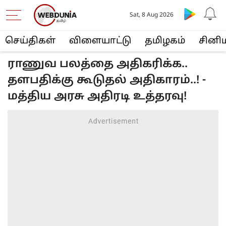
Sat, 8 Aug 2026
செய்திகள்
விளையா‌ட்டு
த‌மிழக‌ம்
சினி
ராணுவ பலத்தை அதிகரிக்க..
தளபதிக்கு கூடுதல் அதிகாரம்..! -
மத்திய அரசு அதிரடி உத்தரவு!