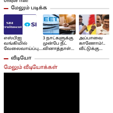
மேலும் படிக்க
எஸ்பிஐ
3 நாட்களுக்கு
அப்பாவை
வங்கியில்
முன்பே நீட்
காணோம்!..
வேலைவாய்ப்பு..
வினாத்தாள்
வீட்டுக்கு
மாத சம்பளம்
கசிந்துவிட்டது..
போய்
வீடியோ
ரூ.64,480 வரை...
சிபிஐ
கேளுங்க!..
விண்ணப்பிப்பது
விசாரணையில்
ஆதவ்
மேலும் வீடியோக்கள்
எப்படி? முழு
திடுக்கிடும்
அர்ஜுனா -
விவரம்..
தகவல்...
உதயநிதி
வாக்குவாதம்!...