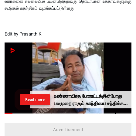
வீரர்களை எல்லையில் பயன்படுத்துவது தொடர்பான உத்தரவுகளுக்கு
கூடுதல் சுதந்திரம் வழங்கப்பட்டுள்ளது.
Edit by Prasanth.K
உண்ணாவிரத போராட்டத்தின்போது
Read more
பலமுறை ராகுல் காந்தியை சந்திக்க
முயன்றாரா சோனம் வாங்சுக்
மனைவி.. ஆனால் பலனில்லை...