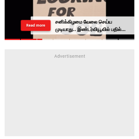
சனிக்கிழமை வேலை செய்ய
Read more
முடியாது.. இண்டர்வியூவில் பதில்
சொன்ன இளைஞருக்கு வேலை
கொடுத்த முதலாளி...