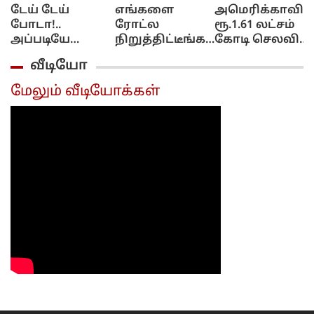
டேய் டேய்
எங்களை
அமெரிக்காவில
போடா!..
ரோட்ல
ரூ.1.61 லட்சம்
அப்படியே
நிறுத்திட்டீங்க!..
கோடி செலவில்
கிழிச்சிட்டாலும்!.
யார் யாரோயோ
AI சிப் ஆலை!..
வீடியோ
கூல் சுரேஷுக்கு
கோட்டைக்கு
எலன் மஸ்க்
சீமான் பதிலடி!...
அனுப்பிட்டீங்க!.
பிளான் என்ன?.
மேலும் வீடியோக்கள்
சீமான் கோபம்!..