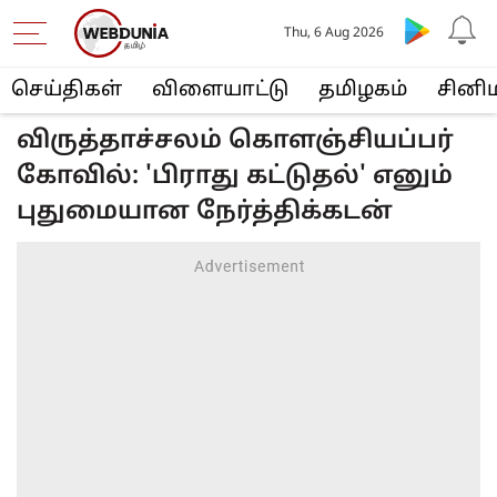
Thu, 6 Aug 2026
செய்திகள்
விளையா‌ட்டு
த‌மிழக‌ம்
சினி
விருத்தாச்சலம் கொளஞ்சியப்பர்
கோவில்: 'பிராது கட்டுதல்' எனும்
புதுமையான நேர்த்திக்கடன்