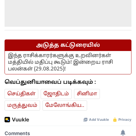
அடுத்த கட்டுரையில்
இந்த ராசிக்காரர்களுக்கு உறவினர்கள்
மத்தியில் மதிப்பு கூடும்! இன்றைய ராசி
பலன்கள் (29.08.2025)!
வெப்துனியாவைப் படிக்கவும் :
செய்திகள்
ஜோ‌திட‌ம்
சினிமா
மரு‌த்துவ‌ம்
மேலோங்கிய..