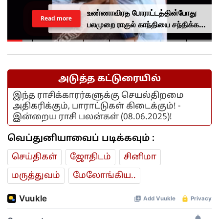
உண்ணாவிரத போராட்டத்தின்போது
Read more
பலமுறை ராகுல் காந்தியை சந்திக்க
முயன்றாரா சோனம் வாங்சுக்
மனைவி.. ஆனால் பலனில்லை...
அடுத்த கட்டுரையில்
இந்த ராசிக்காரர்களுக்கு செயல்திறமை
அதிகரிக்கும், பாராட்டுகள் கிடைக்கும்! -
இன்றைய ராசி பலன்கள் (08.06.2025)!
வெப்துனியாவைப் படிக்கவும் :
செய்திகள்
ஜோ‌திட‌ம்
சினிமா
மரு‌த்துவ‌ம்
மேலோங்கிய..