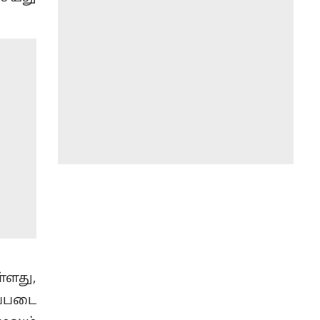
்ளது,
ப்படை