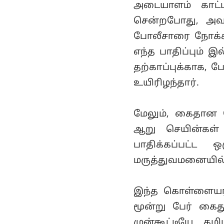
அடையாளம் காட்
சென்றபோது, அவர்
போலீசாரை நோக்கி
எந்த பாதிப்பும் 
தற்காப்புக்காக, ப
உயிரிழந்தார்.
மேலும், கைதான க
ஆறு செயின்கள் ம
பாதிக்கப்பட்ட
மருத்துவமனையில் 
இந்த கொள்ளையர்க
மூன்று பேர் கைத
முன்கூட்டியே த