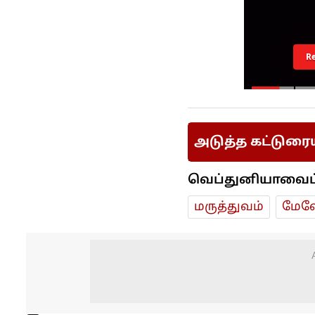
R
அடுத்த கட்டுரை
வெப்துனியாவைப் ப
மரு‌த்துவ‌ம்
மேலே