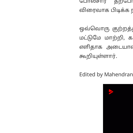
போலீசார் தற்
விரைவாக பிடிக்க 
ஒவ்வொரு குற்றத
மட்டுமே மாற்றி
எளிதாக அடையாள
கூறியுள்ளார்.
Edited by Mahendran