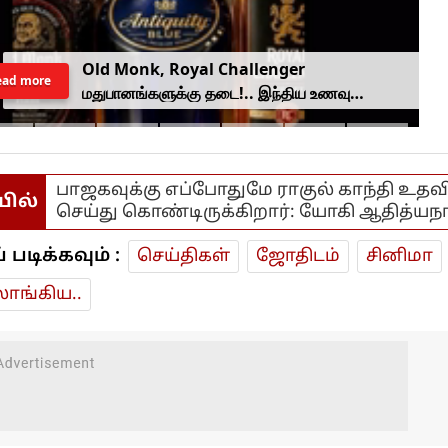
Old Monk, Royal Challenger
ead more
மதுபானங்களுக்கு தடை!.. இந்திய உணவு
பாதுகாப்பு ஆணையம் அதிரடி.
பாஜகவுக்கு எப்போதுமே ராகுல் காந்தி உதவ
யில்
செய்து கொண்டிருக்கிறார்: யோகி ஆதித்யநா
டிக்கவும் :
செய்திகள்
ஜோ‌திட‌ம்
சினிமா
ாங்கிய..