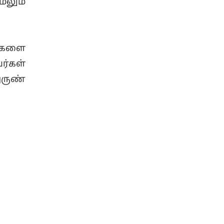
லும்
டைகளை
ர்கள்
ருண்