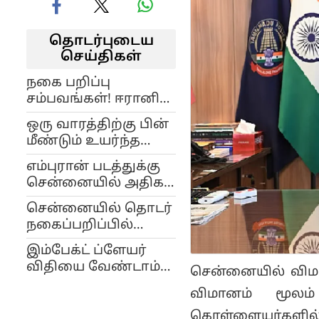
தொடர்புடைய
செய்திகள்
நகை பறிப்பு
சம்பவங்கள்! ஈரானி
கும்பல் யார்?
ஒரு வாரத்திற்கு பின்
சென்னையை குறி
மீண்டும் உயர்ந்த
வைத்தது எப்படி?
தங்கம் விலை..
எம்புரான் படத்துக்கு
இன்றைய சென்னை
சென்னையில் அதிகக்
நிலவரம்..!
காட்சிகள்.. மாஸ்
சென்னையில் தொடர்
காட்டும் மோகன்லால்
நகைப்பறிப்பில்
& பிருத்விராஜ்
ஈடுபட்டவர்
கூட்டணி!
இம்பேக்ட் ப்ளேயர்
என்கவுண்டரில் சுட்டு
விதியை வேண்டாம்
சென்னையில் விமான
கொலை: பரபரப்பு
என்று சொன்னேன்..
தகவல்..!
விமானம் மூலம் 
தோனி பகிர்ந்த
கொள்ளையர்களில்
தகவல்!