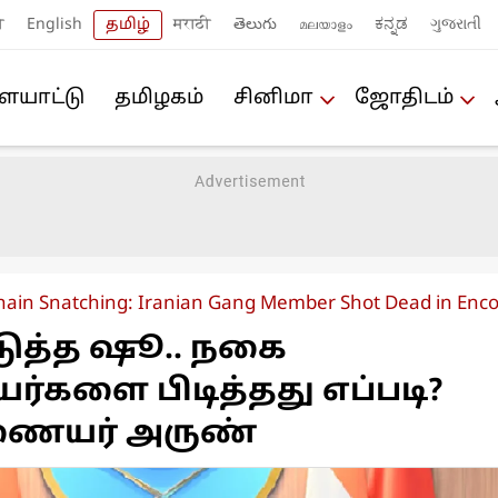
ी
English
தமிழ்
मराठी
తెలుగు
മലയാളം
ಕನ್ನಡ
ગુજરાતી
யா‌ட்டு
த‌மிழக‌ம்
சினிமா
ஜோ‌திட‌ம்
ain Snatching: Iranian Gang Member Shot Dead in Enc
டுத்த ஷூ.. நகை
களை பிடித்தது எப்படி?
ணையர் அருண்