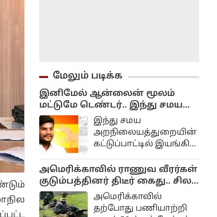
மேலும் படிக்க
இனிமேல் ஆன்லைன் மூலம்
மட்டுமே டெண்டர்.. இந்து சமய
அறநிலையத்துறையின் அதிரடி
இந்து சமய
முடிவு..
அறநிலையத்துறையின்
கட்டுப்பாட்டில் இயங்கி
வரும்
திருக்கோயில்களில்,
அமெரிக்காவில் ராணுவ வீரர்கள்
இனிவரும் காலங்களில்
குடும்பத்தினர் திடீர் கைது.. சிலர்
்டும்
ஆன்லைன் மூலம்
நாட்டை விட்டும் வெளியேற்றம்...
அமெரிக்காவில்
மாநில
மட்டுமே டெண்டர்
தற்போது பணியாற்றி
மற்றும் பொது ஏலம்
்பட்ட